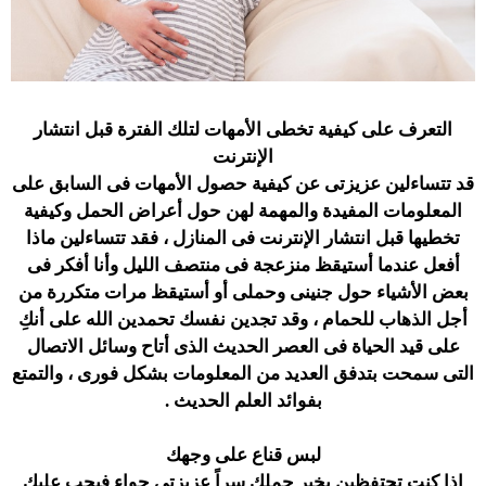
التعرف على كيفية تخطى الأمهات لتلك الفترة قبل انتشار
الإنترنت
قد تتساءلين عزيزتى عن كيفية حصول الأمهات فى السابق على
المعلومات المفيدة والمهمة لهن حول أعراض الحمل وكيفية
تخطيها قبل انتشار الإنترنت فى المنازل ، فقد تتساءلين ماذا
أفعل عندما أستيقظ منزعجة فى منتصف الليل وأنا أفكر فى
بعض الأشياء حول جنينى وحملى أو أستيقظ مرات متكررة من
أجل الذهاب للحمام ، وقد تجدين نفسك تحمدين الله على أنكِ
على قيد الحياة فى العصر الحديث الذى أتاح وسائل الاتصال
التى سمحت بتدفق العديد من المعلومات بشكل فورى ، والتمتع
بفوائد العلم الحديث .
لبس قناع على وجهك
إذا كنتِ تحتفظين بخبر حملك سراً عزيزتى حواء فيجب عليكِ