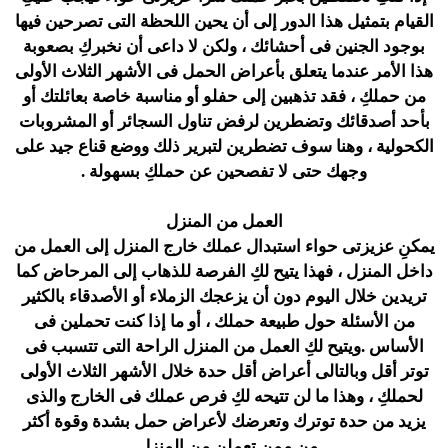
القيام بتمثيل هذا الدور إلى أن يحين اللحظة التى تصرحين فيها
بوجود الجنين فى أحشائك ، ولكن لا داعى أن نخبركِ بصعوبة
هذا الأمر عندما يتعلق بأعراض الحمل فى الأشهر الثلاث الأولى
من حملكِ ، فقد تذهبين إلى حفلو أو مناسبة خاصة بعائلتك أو
بأحد أصدقائك وتضطرين لرفض تناول السجائر أو المشروبات
الكحولية ، وهنا سوف تضطرين لتبرير ذلك ووضع قناع جيد على
وجهك حتى لا تفصحين عن حملكِ بسهولة .
العمل من المنزل
يمكنِ عزيزتى حواء استبدال عملك خارج المنزل إلى العمل من
داخل المنزل ، فهذا يتيح لكِ الفرصة للذهاب إلى المرحاض كما
تريدين خلال اليوم دون أن يزعجك الزملاء أو الأصدقاء بالكثير
من الأسئلة حول طبيعة حملك ، أو ما إذا كنت تحملين فى
الأساس .ويتيح لكِ العمل من المنزل الراحة التى تتسبب فى
توتر أقل وبالتالى أعراض أقل حدة خلال الأشهر الثلاث الأولى
لحملكِ ، وهذا ما لن تتيحه لكِ فرص عملك فى الخارج والذى
يزيد من حدة توترك وتعرضك لأعراض حمل بشدة وقوة أكثر
من ممن تعملن من المنزل .