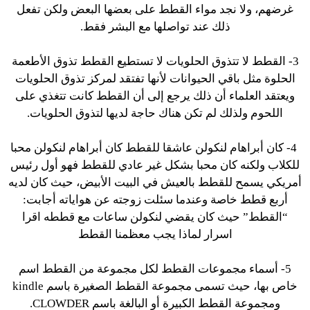
غرضهم، ولا نجد مواء القطط على بعضها البعض ولكن تفعل
ذلك عند تواصلها مع البشر فقط.
3- القطط لا تتذوق الحلويات لا تستطيع
القطط
تذوق الأطعمة
الحلوة مثل باقي الحيوانات لأنها تفتقد لمركز تذوق الحلويات
ويعتقد العلماء أن ذلك يرجع إلى أن القطط كانت تتغذي على
اللحوم ولذلك لم تكن هناك حاجة لديها لتذوق الحلويات.
4- كان أبراهام لنكولن عاشقا للقطط كان أبراهام لنكولن محبا
للكلاب ولكنه كان محبا بشكل غير عادي للقطط فهو أول رئيس
أمريكي يسمح للقطط بالعيش في البيت الأبيض، حيث كان لديه
أربع قطط خاصة وعندما سئلت زوجته عن هواياته أجابت:
“القطط” حيث كان يقضي لنكولن ساعات مع قططه اقرا
اسرار لماذا يجب معظمنا القطط
5- أسماء مجموعات
القطط
لكل مجموعة من
القطط
اسم
خاص بها، حيث تسمى مجموعة القطط الصغيرة باسم kindle
ومجموعة القطط الكبيرة أو البالغة باسم
CLOWDER.