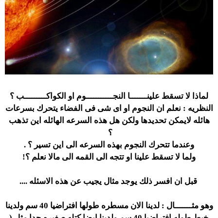
لماذا لا تسقط علينـــــــا النجـــــــــــوم او الكواكـــــــــب ؟
النظريه : نعلم ان النجوم او اى شى فى الفضاء يتحرك بسرعات
هائله لايمكن تحديدها ولكن هل هذه السرعه الهائله اين تذهب
؟
وعندما تتحرك النجوم بهذه السرعه الى اين تسير ؟ .
ولما لا تسقط علينا او تتجه الى القمه الى مالا نعلم ؟!
قبل ان افسر ذلك يوجد مثال يجيب عن هذه الاسئله ....
وهو مثـــــــال : لدينا الان مسطره طولها افتراضيا 40 سم ولدينا
خيط طوله افتراضيا 40 سم ولدينا ايضا كتله صغيره جدا مثل (