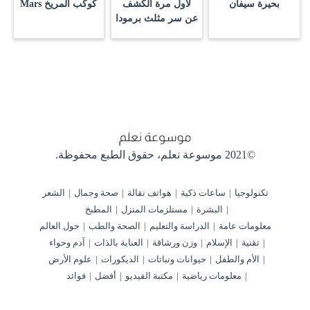
بحيرة سيفان
لأول مرة الكشف
كوكب المريخ Mars
عن سر مثلث برمودا
©2021 موسوعة نعلم،
حقوق الطبع محفوظة.
تكنولوجيا
ساعات ذكية
هواتف نقالة
صحة وجمال
الشعر
البشرة
مستلزمات المنزل
المطبخ
معلومات عامة
الدراسة والتعليم
الصحة والطب
حول العالم
تقنية
الإسلام
وزن ورشاقة
العناية بالذات
آدم وحواء
الأم والطفل
حيوانات ونباتات
الديكورات
علوم الأرض
معلومات رياضية
مكتبة الفيديو
أفضل
فوائد