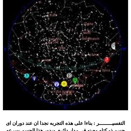
التفسيـــــــــر : بناءا على هذه التجربه نجدا ان عند دوران اى
جسم ذو كتله معينه فى مدار دائرى ويدور هذا الجسم بسرعه