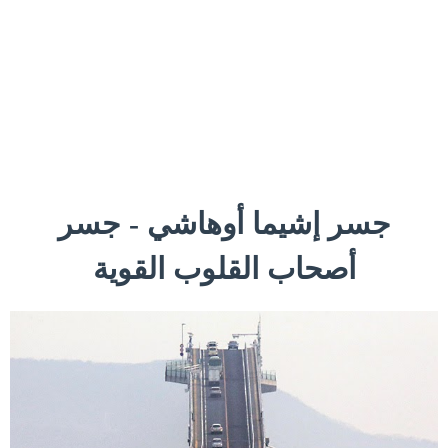
جسر إشيما أوهاشي - جسر
أصحاب القلوب القوية