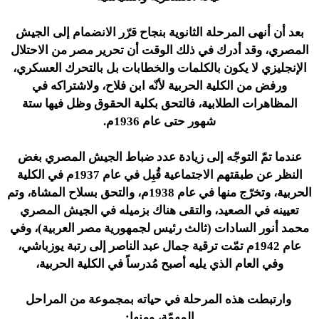
بعد أن أنهى المرحلة الثانوية بنجاح قرّر الانضمام إلى الجيش
المصري، وقد أدرك في ذلك الوقت أن تحرير مصر من الاحتلال
الإنجليزي لا يكون بالكلمات والخطابات بل بالتحرك العسكري،
ورفض من الكلية الحربية لأنّه ابن فلاح، ولاشتراكه في
المظاهرات الطلابية، فالتحق بكلية الحقوق وظل فيها ستة
شهور حتى عام 1936م.
عندما تمّ التوجّه إلى زيادة عدد ضباط الجيش المصري بغض
النظر عن طبقتهم الاجتماعية قُبِل في عام 1937م في الكلية
الحربية، وتخرّج منها في عام 1938م، والتحق بسلاح المشاة، وتم
تعيينه في الصعيد، والتقى هناك بزميله في الجيش المصري
محمد أنور السادات (ثالث رئيس لجمهورية مصر العربية)، وفي
عام 1942م تمّت ترقية جمال عبد الناصر إلى رتبة يوزباشي،
وفي العام الذي يليه أصبح مُدرساً في الكلية الحربية،
وارتبطت هذه المرحلة في حياته بمجموعة من المراحل
المهمّة،
ومنها
: