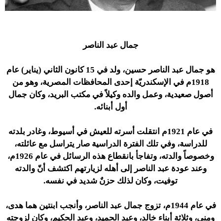
جمال عبد الناصر
هو جمال عبد الناصر حسين، ولد في 15 كانون الثاني (يناير) عام
1918م في الإسكندريّة إحدى المحافظات المصرية، وهو من
أصول صعيدية، وعمل والده وكيلاً في مكتب البريد، وكان جمال
أول أبنائه.
في عام 1921م انتقلت أسرته للعيش في أسيوط، وغادر بلدته
للدراسة، وفي تلك الفترة الدراسية صار يتراسل مع عائلته،
وخصوصاً والدته، وتفاجأ بانقطاع هذه الرسائل في عام 1926م،
وعند عودة عبد الناصر إلى أهله لزيارتهم اكتشف أنّ والدته
توفيت، وكان لذلك حزنٌ شديد في نفسه.
في عام 1944م، تزوج جمال عبد الناصر، وأنجب ابنتين هما هدى،
ومنى، وثلاثة أبناء خالد، وعبد الحميد، وعبد الحكيم، وكان لزوجته