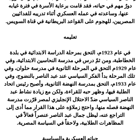
دورٌ مهم في حياته، فقد قامت برعاية الأسرة في فترة غيابه
عنها، وساعدته في عمله العسكري أثناء تدريبه للفدائيين
المصريين، للهجوم على القواعد البريطانية في قناة السويس.
تعليمه
في عام 1923م، التحق بمرحلة الدراسة الابتدائية في بلدة
الخطاطبة، ومن ثمّ درس في مدرسة النحاسين الابتدائية، وفي
عام 1929م التحق في المرحلة الثانوية في مدرسة حلوان، وفي
تلك المرحلة بدأ الفكر السياسي عند عبد الناصر بالنضوج، وفي
عام 1933م، التحق بمدرسة النهضة الثانوية، وأصبح رئيس اتحاد
الطلبة فيها، وظهر حبه للقراءة، ولكن مع زيادة نشاط عبد
الناصر السياسي ضدّ الاحتلال الإنجليزي لمصر قرّرت مدرسة
النهضة فصله منها، واحتج زملاؤه على هذا القرار مما أدى إلى
التراجع عنه، ليظل جمال عبد الناصر عنصراً فعالاً في
المظاهرات الطلابية، ولاحقاً في السياسة المصرية.
حياته العسكرية والسياسية