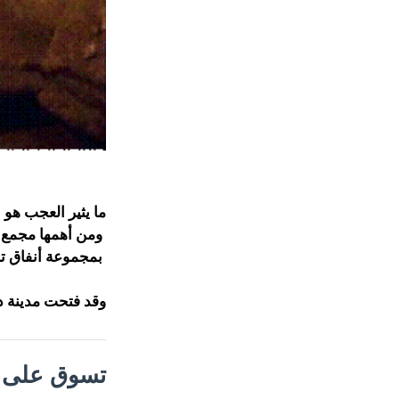
ما يثير العجب هو
ومن أهمها مجمع كايماكلي Kaymaklı الديني والذي يص
بمجموعة أنفاق تحت ال
وقد فتحت مدينة ديرينكويو تح
تسوق على م