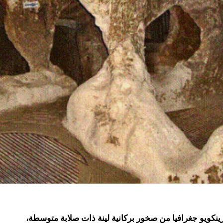
ينكويو جغرافيا من صخور بركانية لينة ذات صلابة متوسطة،