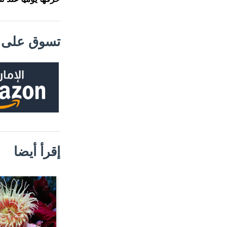
تسوق على م
إقرأ أيضا