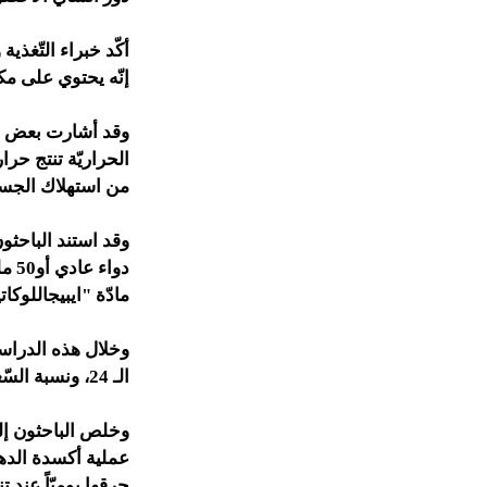
أكّد خبراء التّغذ
إنّه يحتوي على مك
وقد أشارت بعض الد
الحراريّة تنتج حرار
من استهلاك الجسم
وقد استند الباحثو
مادّة "ايبيجاللوك
وخلال هذه الدراسة
الـ 24، ونسبة السّعرات الدهنيّة المحروقة بصورة أكبر من الّذي يحدثه الدواء العادي والكافيين النقيّ.
وخلص الباحثون إل
حرقها يوميّاً عند 