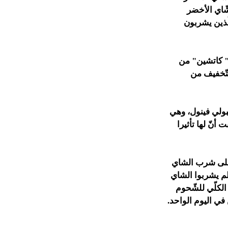
شّاي الأخضر
ّذين يشربون
 " كاتشين" من
تّخفيف من
بولي فينول، وهي
أنّ لها تأثيرا
 على شرب الشاي
لم يشربوا الشاي
لكلّي للشّحوم
 في اليوم الواحد.