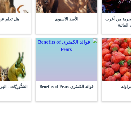
بحرية من أغرب
الأسد الآسيوي
هل تعلم عن 
المائية
راولة
فوائد الكمثرى Benefits of Pears
السَنُّورِيّات - ا