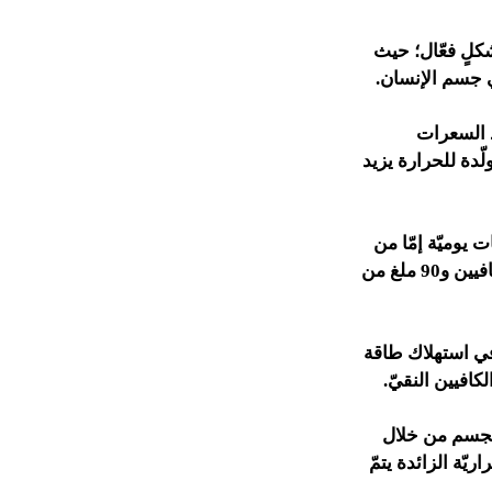
شكلٍ فعّال؛ حيث
ي جسم الإنسان.
د السعرات
لّدة للحرارة يزيد
 يوميّة إمّا من
دواء عادي أو50 ملغ من خلاصة الشاي الأخضر والّتي تحتوي في تركيبها على 50 ملغ كافيين و90 ملغ من
في استهلاك طاقة
الجسم من خلال
 ما يقارب 266 من السّعرات الحراريّة الزائدة يتمّ