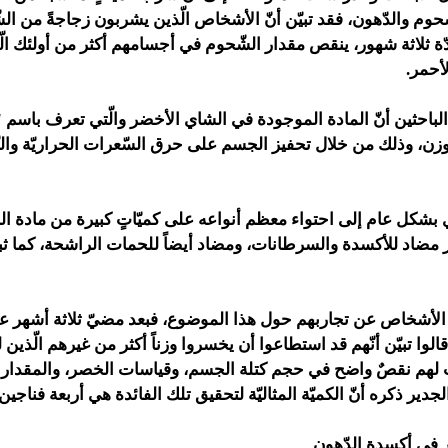
ّحوم والدّهون، فقد تبيّن أنّ الأشخاص الّذين يشربون زجاجةً من ال
ة ثلاثة شهور، ينقص مقدار الشّحوم في أجسامهم أكثر من أولئك ال
لأحمر.
الباحثين أنّ المادة الموجودة في الشاي الأخضر والّتي تعرف باسم
وزن، وذلك من خلال تحفيز الجسم على حرق السّعرات الحراريّة وال
ي بشكل عام إلى احتواء معظم أنواعه على كميّاتٍ كبيرة من مادة ال
تأثير مضاد للأكسدة والسرطانات، ومضاد أيضاً للحمات الراشحة، كما ثبت 
 الأشخاص عن تجاربهم حول هذا الموضوع، فبعد مضيّ ثلاثة أشهر
وا تبيّن أنّهم قد استطاعوا أن يخسروا وزناً أكثر من غيرهم الّذين 
لهم نقصٌ واضح في حجم كتلة الجسم، وقياسات الخصر، والمقدار ا
ير ذكره أنّ الكميّة المثاليّة لتحقيق تلك الفائدة هي أربعة فناجين
ر في أكسدة الدّهون