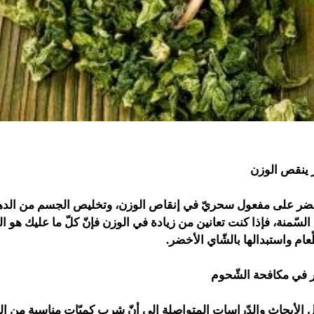
 ينقص الوزن
خضر على مفعول سحريّ في إنقاص الوزن، وتخليص الجسم من الده
لسّمنة، فإذا كنت تعانين من زيادة في الوزن فإنّ كلّ ما عليك هو ال
عام واستبدالها بالشّاي الأخضر.
ر في مكافحة الشّحوم
ل الأبحاث والدّراسات المتواصلة إلى أنّ شرب كميّاتٍ مناسبة من ا