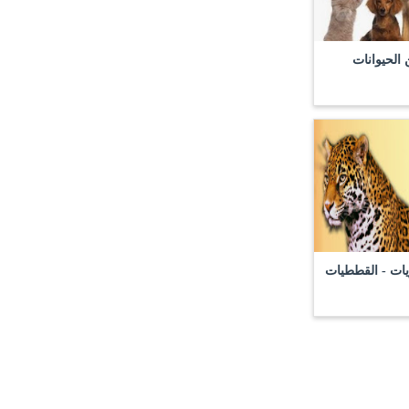
الحيوانات
لهريات - القططيات