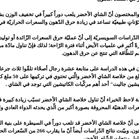
ية والمختصون أنّ الشاي الأخضر يلعب دوراً كبيراً في تخفيف الوزن ب
وّناتٍ طبيعيّة تساعد في زيادة حرق الدّهون والسعرات الحراريّة ف
ّراسات السويسريّة إلى أنّ عمليّة حرق السعرات الزّائدة أو تولي
ةً أكبر في علميات الأيض أثناء فترة الرّاحة؛ لذلك فإنّ تناول مادّة مو
 للطّاقة التي تنتج عن حرق الدهون.
ن في هذه الدراسة على متابعة عشرة رجال أصحّاء تلقّوا ثلاث جرعات
اتيشين جاليت" أحد أهم مركّبات الكاتيشين التي توجد في الشاي .
 لاحظ الخبراء أنّ تناول خلاصة الشاي الأخضر تسبّب زيادة كبيرة 
ى أنّ خلاصة الشاي الأخضر قد تلعب دوراً في السيطرة على بنية 
عملية أكسدة الدهون، وبيّنت نتائج الدّراسات أيضاً أنّ
تناول منتجات الشّاي الأخضر.