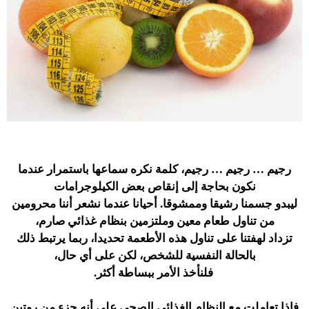
رجيم … رجيم … رجيم، كلمة نكره سماعها باستمرار عندما
نكون بحاجة إلى إنقاص بعض الكيلوجرامات
ليبدو جسمنا رشيقا وممشوقا. أحيانا عندما نشعر أننا محرومين
من تناول طعام معين وملتزمين بنظام غذائي صارم،
تزداد لهفتنا على تناول هذه الأطعمة تحديدا، ربما يرتبط ذلك
بالحالة النفسية للشخص، لكن على أي حال،
فلنأخذ الأمر ببساطة أكثر.
فإذا تعاملت مع النظام الغذائي الصحي على أنه جزء من روتين