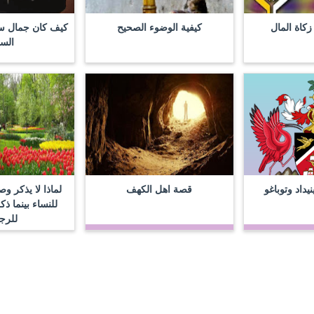
كاة المال
كيفية الوضوء الصحيح
كيف كان جمال سي
السل
يداد وتوباغو
قصة اهل الكهف
لماذا لا يذكر و
للنساء بينما ذ
للرج