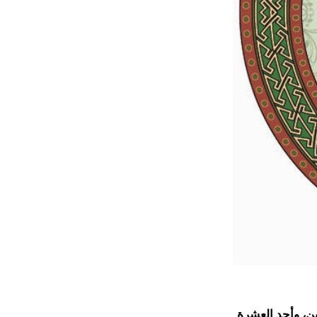
6م) ثالث الخلفاء الراشدين، وأحد العشرة