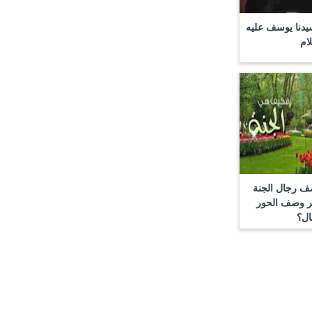
دنا يوسف عليه
ام
صف رجال الجنة
كر وصف الحور
ال؟