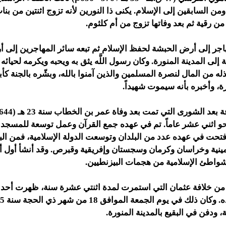
من السابقين إلى الإسلام. يكنى ذا النورين لأنه تزوج اثنتين من بنا
 رقية ثم بعد وفاتها تزوج من أم كلثوم.
اجر إلى أرض الحبشة لحفظ الإسلام ثم تبعه سائر المهاجرين إلى أ
ة إلى المدينة المنورة. وكان رسول اللَّه يثق به ويحبه ويكرمه لحيا
له من المال لنصرة المسلمين والذين آمنوا بالله، وبشّره بالجنة كأ
، وأخبره بأنه سيموت شهيداً.
و اثني عشر عاماً. تم في عهده جمع القرآن وعمل توسعة للمسجد 
فتحت في عهده عدد من البلدان وتوسعت الدولة الإسلامية، فمن الب
رمينية وخراسان وكرمان وسجستان وإفريقية وقبرص. وقد أنشأ أول
شواطئ الإسلامية من هجمات البيزنطيين.
من خلافة عثمان التي استمرت لمدة اثنتي عشرة سنة، ظهرت أحداث
، ودفن في البقيع بالمدينة المنورة.