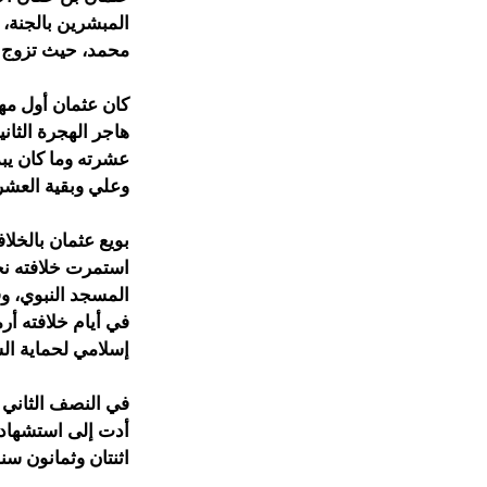
المبشرين بالجنة، و
محمد، حيث تزوج من
كان عثمان أول مه
هاجر الهجرة الثاني
عشرته وما كان يبذ
وعلي وبقية العشرة
استمرت خلافته نح
المسجد النبوي، و
في أيام خلافته أ
إسلامي لحماية ال
في النصف الثاني 
اثنتان وثمانون سنة