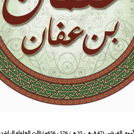
عثمان بن عفان الأموي القرشي (47 ق.هـ - 35 هـ / 576 - 56