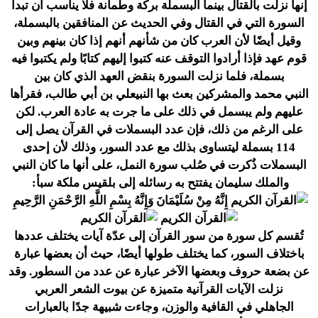
إنها نزلت بالقتال بينما البسملة بركة وطمأنة فلا يناسب أن تبدأ
السورة التي في القتال وفي الحديث عن المنافقين بالبسملة،
وقيل أيضًا لأن العرب كان من شأنهم أنهم إذا كان بينهم وبين
قوم عهد فإذا أرادوا التوقف عنه كتبوا إليهم كتابًا ولم يكتبوا فيه
بسملة، فلما نزلت السورة بنقض العهد الذي كان بين
النبي
محمد
والمشركين بعث بها النبي
علي بن أبي طالب
، فقرأها
عليهم ولم يبسمل في ذلك على ما جرت به عادة العرب. لكن
على الرغم من ذلك، فإن عدد البسملات في القرآن يصل إلى
114 بسملة ليتساوى بذلك مع عدد السور، وذلك لأن إحدى
البسملات ذُكرت في صُلب
سورة النمل
، على أنها ما كان النبي
والملك
سليمان
يفتتح به رسائله إلى
بلقيس ملكة سبأ
:
إِنَّهُ مِنْ سُلَيْمَانَ وَإِنَّهُ بِسْمِ اللَّهِ الرَّحْمَنِ الرَّحِيمِ
تُقسم كل
سورة
من سور القرآن إلى عدّة
آيات
يختلف عددها
باختلاف السور، كما يختلف طولها أيضًا، حيث أن بعضها عبارة
عن بضعة حروف وبعضها الآخر عبارة عن عدد من السطور. وقد
نزلت الآيات القرآنية متميزة عن بيوت
الشعر العربي
الجاهلي
في
القافية
والوزن
، وجاءت شبيهة جدًا بالعبارات