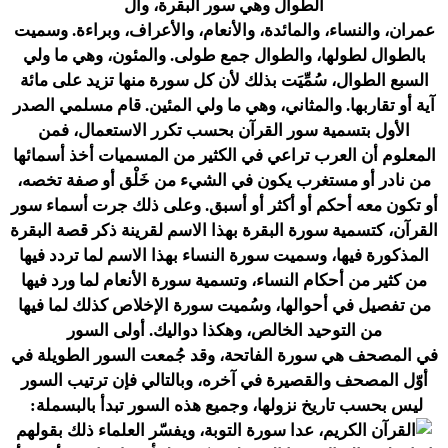
الطوال وهي سور
البقرة
،
وآل
عمران
،
والنساء
،
والمائدة
،
والأنعام
،
والأعراف
،
وبراءة
. وسميت
بالطوال لطولها، والطوال جمع طولى. والمئون، وهي ما ولي
السبع الطوال، سُمِّيَت بذلك لأن كل سورة منها تزيد على مائة
آية أو تقاربها. والمثاني، وهي ما ولي المئين. قام مسلمي الصدر
الأول بتسمية سور القرآن بحسب تكرر الاستعمال، فمن
المعلوم أن
العرب
تراعي في الكثير من المسميات أخذ أسمائها
من نادر أو مستغرب يكون في الشيء من خَلْق أو صفة تخصه،
أو تكون معه أحكم أو أكثر أو أسبق. وعلى ذلك جرت أسماء سور
القرآن، كتسمية
سورة البقرة
بهذا الاسم لقرينة ذكر قصة البقرة
المذكورة فيها، وسميت
سورة النساء
بهذا الاسم لما تردد فيها
من كثير من أحكام النساء، وتسمية
سورة الأنعام
لما ورد فيها
من تفصيل في أحوالها، وسُميت
سورة الإخلاص
كذلك لما فيها
من التوحيد الخالص، وهكذا دواليك. أولى السور
في
المصحف
هي سورة الفاتحة، وقد جُمعت السور الطويلة في
أوّل المصحف والقصيرة في آخره، وبالتالي فإن ترتيب السور
ليس بحسب تاريخ نزولها، وجميع هذه السور تبدأ
بالبسملة
:
، عدا
سورة التوبة
، ويفسّر العلماء ذلك بقولهم