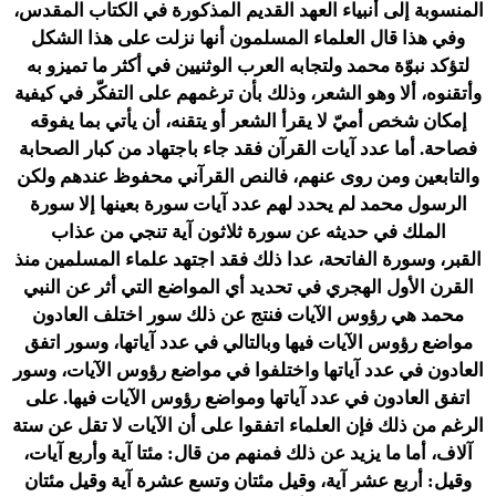
المنسوبة إلى
أنبياء العهد القديم
المذكورة في
الكتاب المقدس
،
وفي هذا قال العلماء المسلمون أنها نزلت على هذا الشكل
لتؤكد نبوّة محمد ولتجابه العرب الوثنيين في أكثر ما تميزو به
وأتقنوه، ألا وهو الشعر، وذلك بأن ترغمهم على التفكّر في كيفية
إمكان شخص أميّ لا يقرأ الشعر أو يتقنه، أن يأتي بما يفوقه
فصاحة. أما عدد آيات القرآن فقد جاء باجتهاد من كبار الصحابة
والتابعين ومن روى عنهم، فالنص القرآني محفوظ عندهم ولكن
الرسول محمد لم يحدد لهم عدد آيات سورة بعينها إلا
سورة
الملك
في حديثه عن سورة ثلاثون آية تنجي من عذاب
القبر،
وسورة الفاتحة
، عدا ذلك فقد اجتهد علماء المسلمين منذ
القرن الأول الهجري في تحديد أي المواضع التي أثر عن النبي
محمد هي رؤوس الآيات فنتج عن ذلك سور اختلف العادون
مواضع رؤوس الآيات فيها وبالتالي في عدد آياتها، وسور اتفق
العادون في عدد آياتها واختلفوا في مواضع رؤوس الآيات، وسور
اتفق العادون في عدد آياتها ومواضع رؤوس الآيات فيها. على
الرغم من ذلك فإن العلماء اتفقوا على أن الآيات لا تقل عن ستة
آلاف، أما ما يزيد عن ذلك فمنهم من قال: مئتا آية وأربع آيات،
وقيل: أربع عشر آية، وقيل مئتان وتسع عشرة آية وقيل مئتان