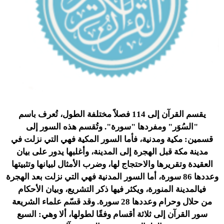
يقسم
القرآن
إلى 114 فصلاً مختلفة الطول، تُعرف باسم
"السُوَر" ومفردها "
سورة
". وتُقسم هذه السور إلى
قسمين:
مكية
ومدنية
، فأما
السور المكية
فهي التي نزلت في
مدينة
مكة
قبل
الهجرة إلى المدينة
، وأغلبها يدور على بيان
العقيدة وتقريرها والاحتجاج لها، وضرب الأمثال لبيانها وتثبيتها
وعددها 86 سورة، أما السور المدنية فهي التي نزلت بعد الهجرة
في
المدينة المنورة
، ويكثر فيها ذكر التشريع، وبيان الأحكام
من
حلال
وحرام
وعددها 28 سورة. وقد قسّم علماء الشريعة
سور القرآن إلى ثلاثة أقسام وفقًا لطولها، ألا وهي: السبع