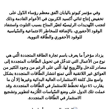
وفي مؤتمر كيوتو باليابان اتّفق معظم رؤساء الدّول على
تخفيض إنتاج ثنائي أكسيد الكربون في الأعوام القادمة وذلك
لتجنب التّهديدات الرئيسيّة لتغيّر المناخ بسبب التلوث واستنفاد
الوقود الأحفوري، بالإضافة للمخاطر الاجتماعية والسّياسية
للوقود الأحفوري والطّاقة النووية.
يزداد مؤخراً ما يعرف باسم تجارة الطاقة المتجددة الّتي هي
نوع من الأعمال التي تتدخّل في تحويل الطّاقات المتجددة إلى
مصادر للدخل والتّرويج لها، الّتي على الرغم من وجود الكثير من
العوائق غير اللاتقنية الّتي تمنع انتشار الطّاقات المتجددة بشكل
واسع مثل كلفة الاستثمارات العالية البدائية وغيرها إلا أن ما
يقارب 65 دولة تخطّط للاستثمار في الطّاقات المتجددة، وقد
عملت تلك الدول على وضع السّياسات اللّازمة لتطوير وتشجيع
الاستثمار في الطّاقات المتجددة.