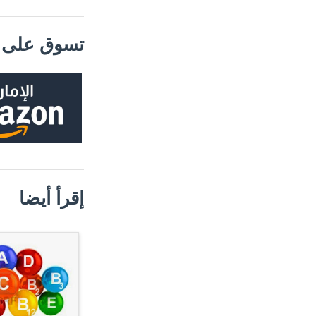
تسوق على م
إقرأ أيضا