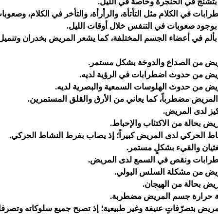
تشنج في الحنجرة وخاصةً في الليل.
ابات في الكلام مثل التأتأة، والرأرأة، والتأخر في الكلام، وصعوب
وجود صعوبات في التنفس خلال أوقات الليل.
ألم في أعضاء الجسم المختلفة، كما يشعر المريض بخدران وتنميل
ريض من الصداع والدوخة بشكل مستمر.
ريض من حدوث اضطرابات في الرؤية لديه.
ريض من حدوث الهلوسات السمعية والبصرية لديه.
المريض مضطرباً، كما يعاني من الأرق والقلق المستمرين.
كيز لدى المريض.
يض بحالة من الاكتئاب والإحباط.
اط الحركي لدى المريض كبيراً؛ إذ يصاب بفرط النشاط الحركي.
لغثيان والقيء بشكلٍ مستمر.
رابات ونقص في السمع لدى المريض.
ريض من مشكلة السلس البولي.
يض بحالة من الهيجان.
ة حرارة جسم المريض مضطربة.
مريض بتصرّفاتٍ عنيفة وغير طبيعية؛ إذ تصبح جميع سلوكاته وتصرف