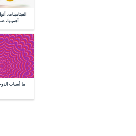
الفيتامينات: أنوا
أهميتها، ض
ما أسباب الدو