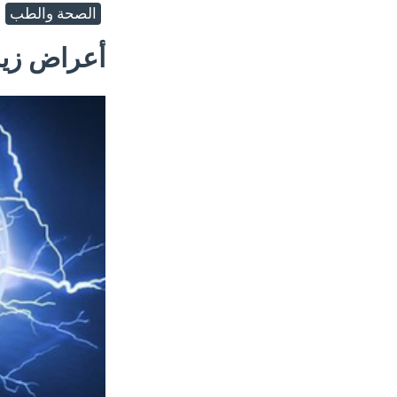
الصحة والطب
أعراض زياد