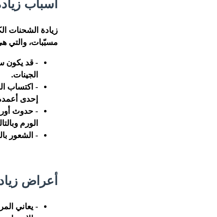
أسباب زيادة
زيادة الشحنات الك
مسبّبات، والتي هي
- قد يكون سب
الجينات.
- اكتساب ال
إحدى أعمدة 
- حدوث أورا
الورم وبالت
- الشعور بال
أعراض زيادة
- يعاني ال