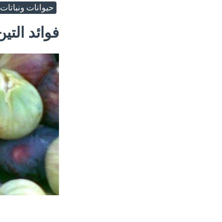
حيوانات ونباتات
فوائد التين