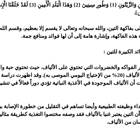
قال تعالى : (وَالتِّينِ وَالزَّيْتُونِ {1} وَطُورِ سِينِينَ {2} وَهَ
ن].
ى بفاكهة التين، والله سبحانه وتعالى لا يقسم إلا بعظيم، وقسم الله
ذه الفاكهة، وإشارة هامة إلى أن لها فوائد ومنافع جمة.
 الكبيرة للتين :
ثر الفواكه والخضروات التي تحتوي على الألياف. حيث تحتوي حبة وا
على جرامين من الألياف (20% من الإحتياج اليومي الموصى به). وقد اظهرت در
الألياف الموجودة في الأغذية النباتية تؤدي دوراً فعالاً في تنشيط
داء وظيفته الطبيعية وأيضا تساهم في التقليل من خطورة الإصابة ب
 التين يعتبر غنيا بالألياف فقد وصفه مختصوا التغذية كطريقة مثالية
ان من الألياف.