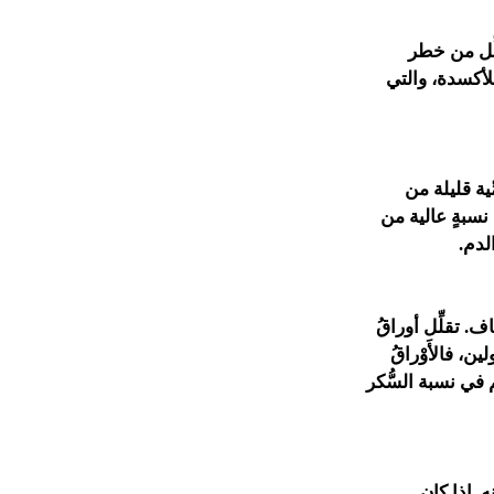
ماضُ الدهنيَّة تُقلِّل من خطر
للأكسدة، والتي
ية قليلة من
نسبةٍ عالية من
لدم.
ف. تقلِّل أوراقُ
ن، فالأَوْراقُ
م في نسبة السُّكر
. إذا كان