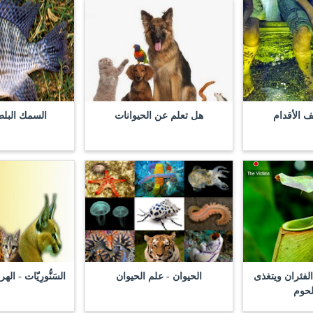
 الأقدام
هل تعلم عن الحيوانات
السمك البلط
لفئران ويتغذى
الحيوان - علم الحيوان
السَنُّورِيّات - ا
لحوم