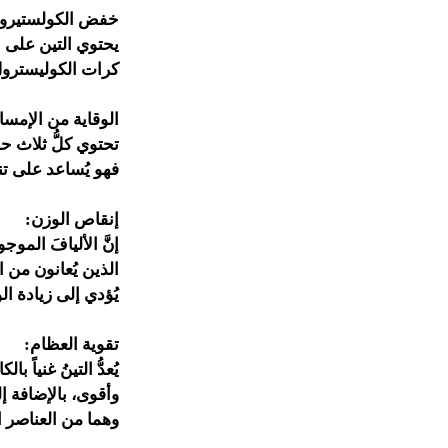
خفض الكولستيرو
يحتوي التين على الب
كرات الكوليسترول
الوقاية من الإمس
فهو يُساعد على تن
إنقاص الوزن:
إنَّ الأليافَ الم
الذين يُعانون من ال
يُؤدي إلى زيادة ال
تقوية العظام:
يُعدُّ التينُ غنياً
وهما من العناصر الم