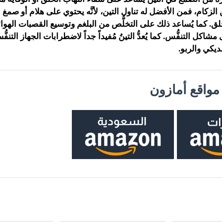
الزكام، فمن الأفضل له تناول التين، لأنَّه يحتوي على هلام أو صمغ 
ق. كما يُساعد ذلك على التخلُّص من البلغم وتوسيع القصبات الهوائي
كل التنفُّس. كما يُعدُّ التينُ مُفيداً جداً لاضطرابات الجهاز التنفُّ
لديكي والربو.
واقع أمازون