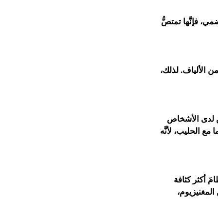
مي، فإنَّها تمتصُّ
َّة تعادل 40 جراماً تقريباً) على نحو 5 جرامات من الألياف. لذلك،
تين لدى الأشخاص
 مع الحليب، لأنَّه
امَ أكثر كثافة
حتوي التين المُجفَّف على كمِّياتٍ كافية من فيتامين K ومن المغنيزيوم،