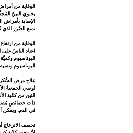
الوقاية من أمراض ا
الإصابة بأمراض القل
تمنع الضَّرر الذي تُس
الوقاية من ارتفاع
اعتاد الناسُ على ا
البوتاسيوم وكميَّ
البوتاسيوم ونسبة 
علاج مرض السُّكر
تُوصي الجمعيةُ الأ
التين من كمِّية الأ
ذات خصائصٍ مُضادَّ
في الدم. ويمكن أن 
تخفيف الانزعاج أو
إنَّ وجود كمِّية ك