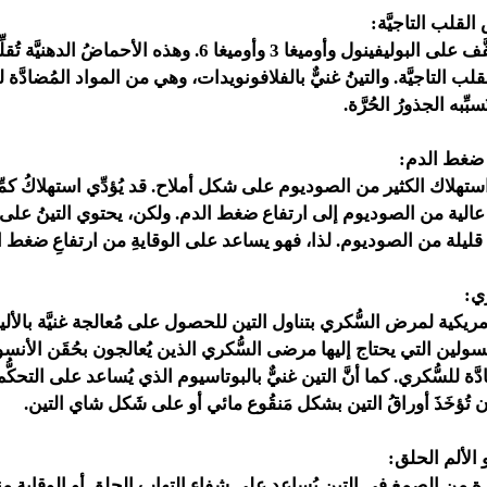
لقلب التاجيَّة:
يحتوي التينُ المُجفَّف على البوليفينول وأوميغا 3 وأوميغا 6. وهذه الأح
ب التاجيَّة. والتينُ غنيٌّ بالفلافونويدات، وهي من المواد المُضادَّة 
بِّبه الجذورُ الحُرَّة.
 ضغط الدم:
ستهلاك الكثير من الصوديوم على شكل أملاح. قد يُؤدِّي استهلاكُ كمِّ
ة عالية من الصوديوم إلى ارتفاع ضغط الدم. ولكن، يحتوي التينُ على 
قليلة من الصوديوم. لذا، فهو يساعد على الوقايةِ من ارتفاعِ ضغط ا
ي:
مريكية لمرض السُّكري بتناول التين للحصول على مُعالجة غنيَّة بالأليا
نسولين التي يحتاج إليها مرضى السُّكري الذين يُعالجون بحُقَن الأنسولي
ة للسُّكري. كما أنَّ التين غنيٌّ بالبوتاسيوم الذي يُساعد على التحكُّ
تُؤخَذَ أوراقُ التين بشكل مَنقُوع مائي أو على شَكل شاي التين.
 الألم الحلق:
بيرة من الصمغ في التين يُساعد على شفاء التهاب الحلق أو الوقاية منه