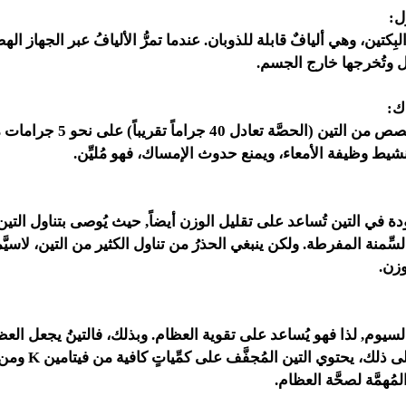
ل:
ِكتين، وهي أليافٌ قابلة للذوبان. عندما تمرُّ الأليافُ عبر الجهاز الهض
 وتُخرجها خارج الجسم.
اك:
تحتوي كلُّ ثلاث حصص من التين (الحص
شيط وظيفة الأمعاء، ويمنع حدوث الإمساك، فهو مُليِّن.
وجودة في التين تُساعد على تقليل الوزن أيضاً, حيث يُوصى بتناول ال
سِّمنة المفرطة. ولكن ينبغي الحذرُ من تناول الكثير من التين، لاسيَّما
وزن.
 بالكالسيوم, لذا فهو يُساعد على تقوية العظام. وبذلك، فالتينُ يجعل العظ
وأقوى، بالإضافة إلى ذلك، ي
ُهمَّة لصحَّة العظام.