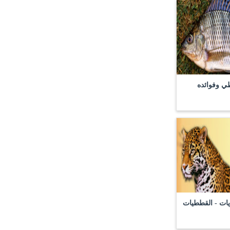
ي وفوائده
لهريات - القططيات