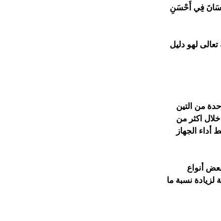
ذَا الْبَلَدِ الْأَمِينِ {3} لَقَدْ خَلَقْنَا الْإِنسَانَ فِي أَحْسَنِ
 تعالى لهو دليل
حدة من التين
اسة خلال اكثر من
 أداء الجهاز
بعض أنواع
 لزيادة نسبة ما