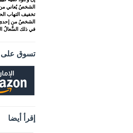
الشخصُ يُعاني من 
تخفيف التهاب الحل
الشخصُ من إحدى مشا
في ذلك السُّعالُ ا
تسوق على م
إقرأ أيضا