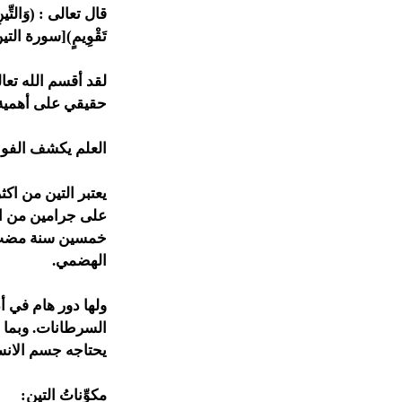
تَقْوِيمٍ)[سورة التي
لقد أقسم الله تعال
حقيقي على أهمية ه
العلم يكشف الفوائد
يعتبر التين من اك
خمسين سنة مضت أن 
الهضمي.
ولها دور هام في أ
السرطانات. وبما أن
يحتاجه جسم الانس
مكوِّناتُ التين: