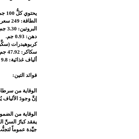
يحتوي كلُّ 100 جم من التين المجفَّف غير المطبوخ على ما يلي:
الطاقة: 249 سعرة حرارية.
البروتين: 3.30 جم.
دهن: 0.93 جم.
كربوهيدرات (سكَّريات): 
سكاكر: 47.92 جم.
ألياف غذائية: 9.8 جم.
فوائد التين:
الوقاية من سرطان
إنَّ وجودَ الألياف
الوقاية من الضمور
يفقد كبارُ السنِّ 
جيِّدة عموماً لتج