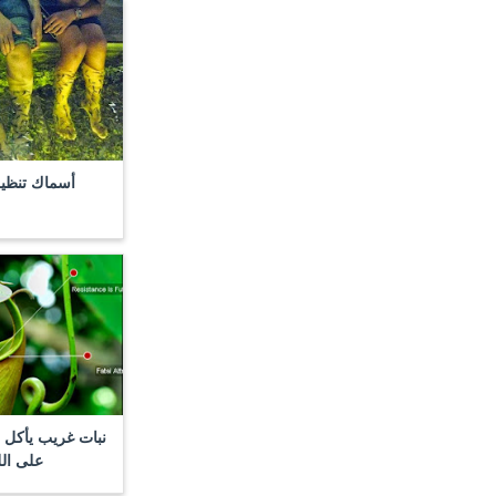
أسماك تنظيف
نبات غريب يأكل ا
على ال