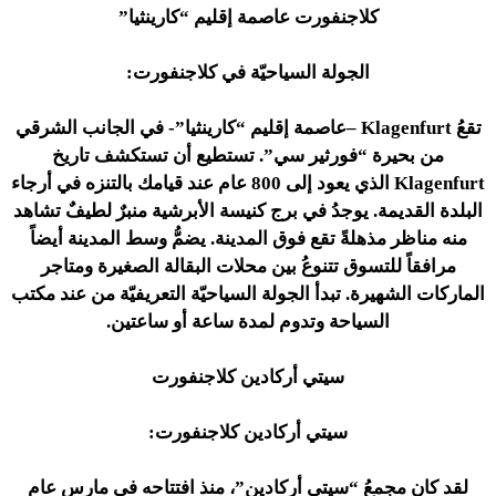
كلاجنفورت عاصمة إقليم “كارينثيا”
الجولة السياحيّة في كلاجنفورت:
تقعُ Klagenfurt –عاصمة إقليم “كارينثيا”- في الجانب الشرقي
من بحيرة “فورثير سي”. تستطيع أن تستكشف تاريخ
Klagenfurt الذي يعود إلى 800 عام عند قيامك بالتنزه في أرجاء
البلدة القديمة. يوجدُ في برج كنيسة الأبرشية منبرٌ لطيفٌ تشاهد
منه مناظر مذهلةً تقع فوق المدينة. يضمُّ وسط المدينة أيضاً
مرافقاً للتسوق تتنوعُ بين محلات البقالة الصغيرة ومتاجر
الماركات الشهيرة. تبدأ الجولة السياحيّة التعريفيّة من عند مكتب
السياحة وتدوم لمدة ساعة أو ساعتين.
سيتي أركادين كلاجنفورت
سيتي أركادين كلاجنفورت:
لقد كان مجمعُ “سيتي أركادين”، منذ افتتاحه في مارس عام