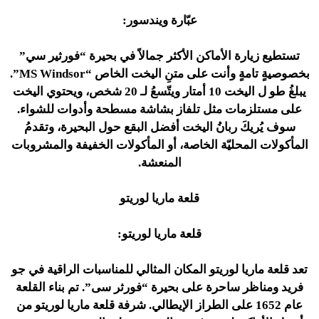
عبّارة ويندسور:
تستطيع زيارة الأماكن الأكثر جمالاً في بحيرة “فورثير سي”
بخصوصيةٍ تامةٍ وأنت على متنِ اليخت الخاص “MS Windsor”.
يبلغُ طو ل اليخت 10 أمتار ويتّسعُ لـ 20 شخص، ويحتوي اليخت
على مستلزمات مثل تلفاز بشاشة مسطحة وأدوات للشواء.
سوف يُريكَ ربانُ اليخت أفضل البقع حول البحيرة، وتقدمُ
المأكولات المحليّة الخاصة، أو المأكولات الخفيفة والمشروبات
المنعشة.
قلعة ماريا لوريتو
قلعة ماريا لوريتو:
تعد قلعة ماريا لوريتو المكان المثالي للمناسبات الراقية في جو
فريد ومناظر ساحرة على بحيرة “فورثر سى”. تم بناء القلعة
عام 1652 على الطراز الإيطالي. شرفة قلعة ماريا لوريتو من