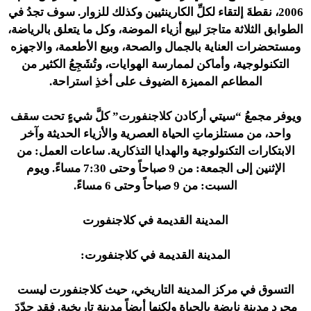
2006، نقطةَ إلتقاء لكلِّ الكارينثيين وكذلك للزوار. سوف تجدُ في
الطوابق الثلاثة متاجرَ لبيع أزياء الموضة، وكل ما يتعلق بالرياضة،
ومستحضرات العناية بالجمال والصحة، وبيع الأطعمة، والاجهزه
التكنولوجية، وأماكن لممارسة الهوايات، وتُشَجِعُ الكثير من
المطاعم المميزة الضيوف على أخذِ استراحة.
ويوفر مجمعُ “سيتي أركادن كلاجنفورت” كلَّ شيءٍ تحت سقف
واحد، من مستلزماتِ الحياة العصرية والأزياء الحديثة وآخر
الابتكارات التكنولوجية والهدايا التذكارية. ساعات العمل: من
الإثنين إلى الجمعة: من 9 صباحاً وحتى 7:30 مساءً. ويوم
السبت: من 9 صباحاً وحتى 6 مساءً.
المدينة القديمة في كلاجنفورت
المدينة القديمة في كلاجنفورت:
التسوق في مركز المدينة التاريخي، حيث كلاجنفورت ليست
مجرد مدينة نابضة بالحياة ولكنها أيضاً مدينة تاريخية. فقد حدّدَ