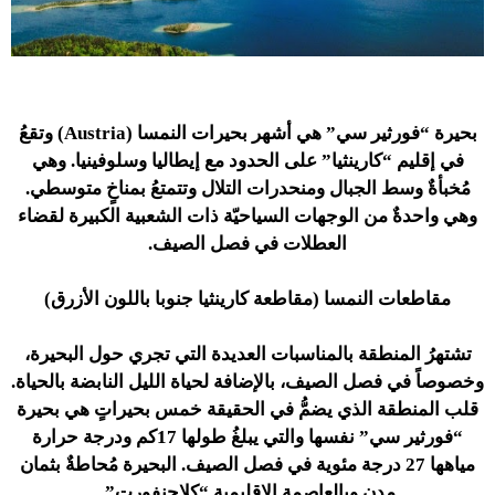
بحيرة “فورثير سي” هي أشهر بحيرات النمسا (Austria) وتقعُ
في إقليم “كارينثيا” على الحدود مع إيطاليا وسلوفينيا. وهي
مُخبأةٌ وسط الجبال ومنحدرات التلال وتتمتعُ بمناخٍ متوسطي.
وهي واحدةٌ من الوجهات السياحيّة ذات الشعبية الكبيرة لقضاء
العطلات في فصل الصيف.
مقاطعات النمسا (مقاطعة كارينثيا جنوبا باللون الأزرق)
تشتهرُ المنطقة بالمناسبات العديدة التي تجري حول البحيرة،
وخصوصاً في فصل الصيف، بالإضافة لحياة الليل النابضة بالحياة.
قلب المنطقة الذي يضمُّ في الحقيقة خمس بحيراتٍ هي بحيرة
“فورثير سي” نفسها والتي يبلغُ طولها 17كم ودرجة حرارة
مياهها 27 درجة مئوية في فصل الصيف. البحيرة مُحاطةٌ بثمان
مدن وبالعاصمة الإقليمية “كلاجنفورت”.