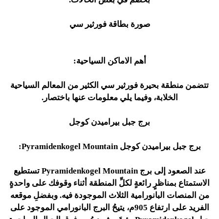
صورة بطاقة فورثير سي
أهم الاماكن السياحية:
تتضمن منطقة بحيرة فورثير سي الكثير من المعالم السياحية
الخلابة، وفيما يلي معلومات عنها باختصار.
برج جبل بيراميدن كوجل
برج جبل بيراميدن كوجل Pyramidenkogel Mountain:
عند الصعود إلى برج Pyramidenkogel Mountain تستطيع
الاستمتاع بمناظرٍ رائعةٍ لكلِّ المنطقة أثناء وقوفك على واحدةٍ
من المنصات البانورامية الثلاث الموجودة فيه. وبفضلِ موقعه
الفريد على ارتفاع 905م، يتيحُ البرج البانورامي الموجود على