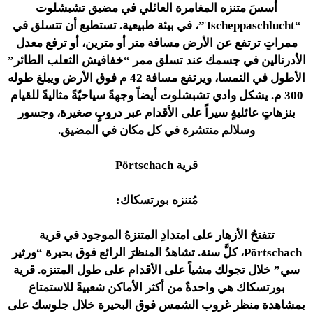
أُسسَ متنزه المغامرة العائلي في مضيق تشبشلوت
“Tscheppaschlucht”، في بيئة طبيعية. تستطيع أن تتسلق في
ممراتٍ ترتفع عن الأرض مسافة متر أو مترين، أو ترفع معدل
الأدرنالين في جسمك عند تسلق ممر “خفافيش الثعلب الطائر”
الأطول في النمسا، ويرتفع مسافة 42 م فوق الأرض ويبلغ طوله
300 م. يشكل وادي تشبشلوت أيضاً وجهةً سياحيّةً مثاليةً للقيام
بنزهاتٍ عائليةٍ سيراً على الأقدام عبر دروبٍ صغيرة، وجسور
وسلالم منتشرة في كل مكان في المضيق.
قرية Pörtschach
مُتنزه بورتسكاك:
تتفتحُ الأزهار على امتدادِ المتنزهُ الموجود في قرية
Pörtschach، كلَّ سنة. تشاهدُ المنظرَ الرائع فوق بحيرة “ورثير
سي” خلال تجولك مشياً على الأقدام على طول المتنزه. قرية
بورتسكاك هي واحدةٌ من أكثر الأماكن شعبيةً للاستمتاع
بمشاهدة منظر غروب الشمس فوق البحيرة خلال جلوسك على