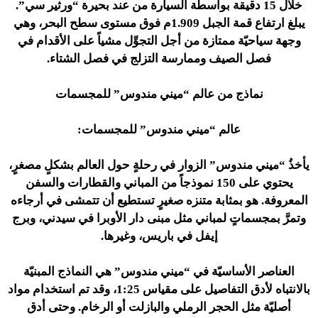
خلال 15 دقيقة بواسطة السيارة من عند بحيرة “ورثير سي”.
يبلغ ارتفاع قمة الجبل 1.909م فوق مستوى سطح البحر، وهي
وجهة سياحيّة ممتازة من أجل التجوِّل مشياً على الأقدام في
فصل الصيف وممارسة التزلج في فصل الشتاء.
نماذج من عالم “ميني مندوس” للمجسمات
عالم “ميني مندوس” للمجسمات:
يأخذُ “ميني مندوس” الزوار في رحلةٍ حول العالم بشكلٍ مصغرٍ،
يحتوي على 150 نموذجاً من المباني والقطارات والسفن
المعروفة. هو بمثابة متنزه صغيرٍ تستطيع أن تتمشى في أرجاءه
وتمرَّ بمجسماتٍ لمباني مثل مبنى دار الأوبرا في سيدني، وبرج
إيفل في باريس، وغيرها.
العناصر الأساسيّة في “ميني مندوس” هي النماذج المبنيّة
بالانتباه لأدق التفاصيل على مقياس 1:25، وقد تم استخدام مواد
أصليّة مثل الحجر الرملي والبازلت أو الرخام. وحتى أدق