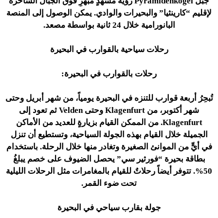
جبل Pyramidenkogel رؤيةَ مشهدٍ مُبهرِ فوق الجبال الساحرة
لإقليم “كارينثيا” والبحيرات والوادي. يمكن الوصول إلى المنصة
البانورامية خلال 24 ثانية بواسطة مصعد.
رحلات سياحية بالقوارب في البحيرة
رحلات بالقوارب في البحيرة:
تُبحِرُ أربعة قوارب للتنزه في البحيرة يومياً، من شهر أبريل وحتى
شهر أكتوبر، من Klagenfurt وحتى Velden ثم تعود إلى
Klagenfurt. من الممكن القيام بزيارةٍ للعديد من الأماكن
الجميلة خلال القيام بهذه الجولة السياحية، وتستطيع أن تنزل
في أيٍّ من الموانئ الصغيرة وتغادر منها خلال الرحلة. باستخدام
بطاقة بحيرة “فورثير سي” يحصل الضيوف على خصم يبلغُ
50%. تتوفر أيضاً رحلاتٌ للقيام بالمغامرات مثل الرحلات الليلية
تحت ضوء القمر.
جولة بقارب سياحي في البحيرة