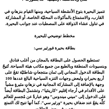
تتميز البحيرة بتوع الأنشطة السياحية، ومنها القيام بنزهاتٍ في
القارب، والاستمتاع بالمأكولات المحليّة الخاصة، أو المشاركة
في تناول عشاء الذواقة على المصطبات عند جوانب البحيرة.
مخطط توضيحي للبحيرة
بطاقة بحيرة فورثير سي:
تستطيع الحصول على البطاقة بالمجان من أغلب فنادق
وبنسيونات المنطقة وبالطبع من جميع مكاتب هيئة السياحة. تُتيحُ
البطاقة الدخول المجاني إلى ثمان منتجعاتٍ شاطئيّة تقعُ على
أربع بحيراتٍ ولبعض وجهات التنزه السياحية البالغ عددها 100
وجهة بالإضافة إلى المشاركة المجانية في نزهاتٍ مثيرةٍ مشياً
على الأقدام في أرجاء إقليم “كارينثيا”، وتشتملُ البطاقة أيضاً
على الدخول إلى “ميني ميندوس” وهو عبارةٌ عن مُجسمٍ للعالم
كلِّه يقعُ عند ضفافِ بحيرة “ورثير سي”. كما أنها تنيح لك التمتع
بخصم في بعض الحالات.