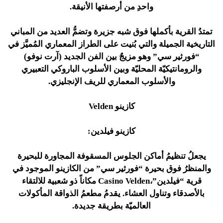
واحدِ من أرصفتها الأنيقة.
تمتدُ القرية بأكملها فوق شبه جزيرة وتضمُّ العديد من المباني
التاريخية الجميلة والتي بُنيت على الطراز المعماري المُميَّز في
“فورثير سي” وهو مزيجٌ بين الفن الجديد (آرت نوفو)
والرومانتيكيّة المحليّة وبين الأسلوب الباروكي التعبيري
والأسلوب المعماري للريف الإنجليزي.
كازينو Velden
كازينو فيلدين:
يجعلُ تنظيمُ أماكن الجلوس المسقوفة المجاورة للبحيرة
والمنظرُ فوق بحيرة “فورثير سي” من الكازينو الموجود في
قرية “فيلدين”،Casino Velden مكاناً ذو شعبية للالتقاء
بالأصدقاء وتناول العشاء. يقدمُ مطعمُ الذواقة المأكولات
العالميّة بطريقة جديدة.