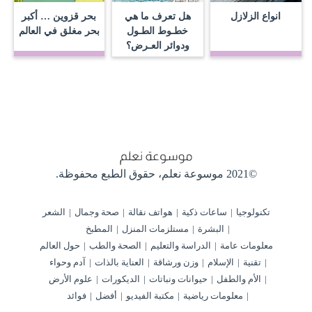
انواع الزلازل
هل تعرف ما هي
بحر قزوين … أكبر
خطـوط الطـول
بحر مغلق في العالم
ودوائر العـرض؟
©2021 موسوعة نعلم،
حقوق الطبع محفوظة.
تكنولوجيا
ساعات ذكية
هواتف نقالة
صحة وجمال
الشعر
البشرة
مستلزمات المنزل
المطبخ
معلومات عامة
الدراسة والتعليم
الصحة والطب
حول العالم
تقنية
الإسلام
وزن ورشاقة
العناية بالذات
آدم وحواء
الأم والطفل
حيوانات ونباتات
الديكورات
علوم الأرض
معلومات رياضية
مكتبة الفيديو
أفضل
فوائد