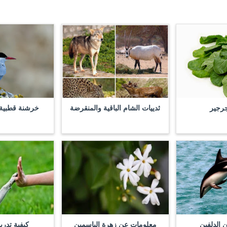
جرجير
ثدييات الشام الباقية والمنقرضة
خرشنة قطبية rctic Tern
 الدلفين
معلومات عن زهرة الياسمين
كيفية تدري