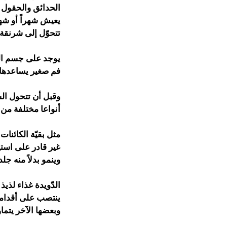
الحدائق والحقول ت
يعيش شهراً أو شه
تتحوّل إلى شرنقة 
فم صغير يساعدها على المصّ و
وقبل أن تتحول الش
أنواعا مختلفة من
مثل بقيّة الكائنات
غير قادر على استي
وينمو بدلاً منه ج
الدّويدة غذاء لذيذ
ينتصب على أقدامه 
وبعضها الآخر يتم