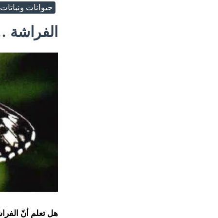
حيوانات ونباتات
الفراشة …
هل تعلم أنّ الفرا