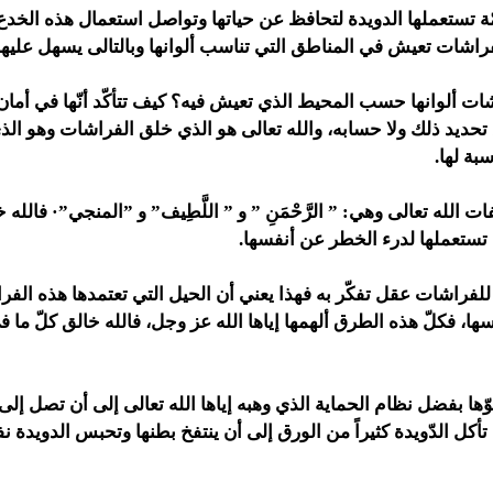
مّة تستعملها الدويدة لتحافظ عن حياتها وتواصل استعمال هذه الخدع ح
فراشات تعيش في المناطق التي تناسب ألوانها وبالتالى يسهل عليها 
ت ألوانها حسب المحيط الذي تعيش فيه؟ كيف تتأكّد أنّها في أم
 تحديد ذلك ولا حسابه، والله تعالى هو الذي خلق الفراشات وهو الذ
بة لها.
الله تعالى وهي: ” الرَّحْمَنِ ” و ” اللَّطِيف” و ”المنجي”· فالله
 تستعملها لدرء الخطر عن أنفسها.
للفراشات عقل تفكّر به فهذا يعني أن الحيل التي تعتمدها هذه الفر
ها، فكلّ هذه الطرق ألهمها إياها الله عز وجل، فالله خالق كلّ ما 
ها بفضل نظام الحماية الذي وهبه إياها الله تعالى إلى أن تصل إلى ا
أكل الدّويدة كثيراً من الورق إلى أن ينتفخ بطنها وتحبس الدويدة