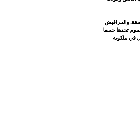
سقة. والحرافيش
وم تجدها جميعا
ل في ملكوته