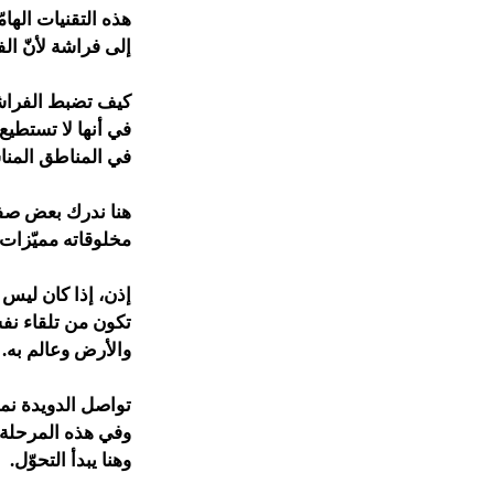
هذه التقنيات الها
إلى فراشة لأنّ ال
كيف تضبط الفراشا
في أنها لا تستطيع
في المناطق المناس
هنا ندرك بعض صفات 
مخلوقاته مميّزات
إذن، إذا كان ليس 
تكون من تلقاء نفس
والأرض وعالم به.
تواصل الدويدة نموّ
وفي هذه المرحلة ت
وهنا يبدأ التحوّل.