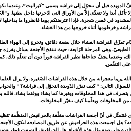
فّ الدويدة قبل أن تتحوّل إلى فراشة يسمى ”كيزاليت”، وعندما تك
ا تأكل أبدا ولا تتغذّى إلاّ من الأوراق التى ادّخرتها داخل بطنها. و”ا
مشدود في غصن شجرة، فإذا اعترضتكم يوما فانظروا ما بداخلها لأن
اشة وخرطومها أثناء خروجها من هذا الغشاء.
ام تمزّق الفراشة الغشاء خلال بضعة دقائق، وتخرج إلى الهواء الطلق
م الطبيعيّ، وهي المرحلة الرّابعة: حيث تنتفخ الأجنحة بسائل يفرزه
ك، وعندما يجفّ جناحاها تطير الفراشة فوراً دون أن تتعلّم ذلك. كما
لى التنفّس.
لله يرينا معجزاته من خلال هذه الفراشات الصّغيرة. ولا يزال العلماء
سؤال التالي: ” كيف تقرّر الدّويدة التحوّل إلى فراشة؟ ” والجواب 
ي يتصرف في هذا المخلوقات ويغيرها كما يشاء ووقتما يشاء. فالله ير
من المخلوقات ويعلّمنا كيف تتغيّر المخلوقات.
رى فتتمثّل في أنّ أجنحة الفراشات مغلّفة بالحرافيش المنظّمة تنظي
؟ هل اجتمعت هذه الحرافيش عن طريق المصادفة لتكوّن الأجنحة؟
درة على صنع مثل هذه الأشياء. هل الحرافيش التصقت فوق بعضها