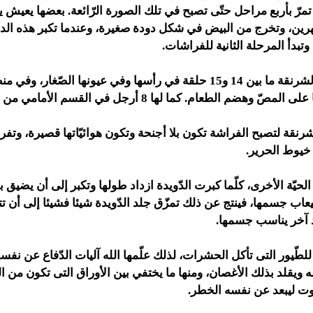
مرّ بأربع مراحل حتّى تصبح في تلك الصورة الرّائعة. بعضها يعيش ي
رين، وتخرج من البيض في شكل دودة صغيرة، وعندما تكبر هذه الد
وتبدأ المرحلة الثانية للفراشات.
يوجد على جسم الشرنقة ما بين 14 و15 حلقة في رأسها وفي عيونها الصّغار
هضم الطعام. كما لها 8 أرجل في القسم الأمامي من جسمها.
رنقة لتصبح الفراشة تكون بلا أجنحة وتكون هوائيّاتها قصيرة، وتفرز
 خيوط الحرير.
 الحيّة الأخرى، كلّما كبرت الدّويدة ازداد طولها وتكبر إلى أن يضيق 
عاب جسمها، فينتج عن ذلك تمزّق جلد الدّويدة شيئا فشيئا إلى أن تتخ
لد آخر يناسب جسمها.
 للطّيور التى تأكل الحشرات، لذلك علّمها الله آليات الدّفاع عن نفسه
ويقلد بذلك الأغصان، ومنها ما يختفي بين الأوراق التى تكون من ا
اوت ليبعد عن نفسه الخطر.