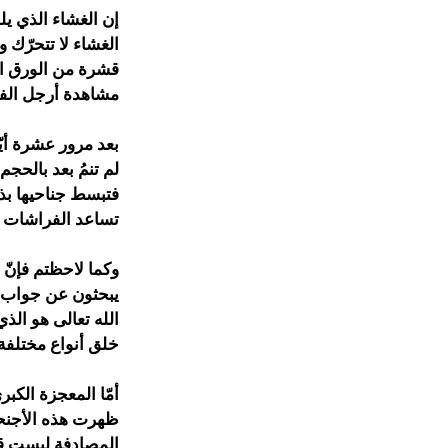
إن الغشاء الذي يل
الغشاء لا تتحرّك ول
قشرة من الورق ال
مشاهدة أرجل الفر
بعد مرور عشرة أيّ
لم تنمُ بعد بالحج
فتبسط جناحيها بذل
تساعد الفراشات ع
وكما لاحظتم فإنّ ا
يبحثون عن جواب لل
الله تعالى هو الذ
خلق أنواع مختلفة 
أمّا المعجزة الكب
ظهرت هذه الأجنحة
المصادفة ليست قا