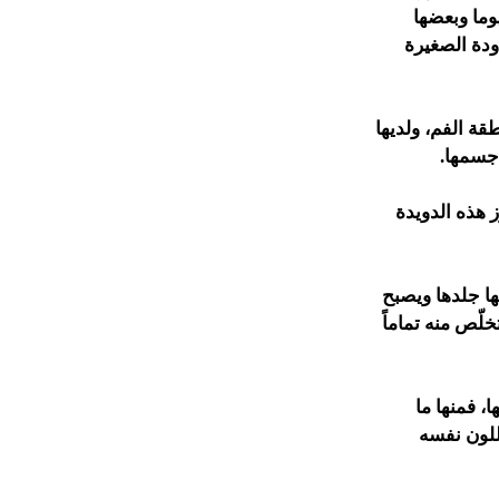
وما وبعضها
ودة الصغيرة
، وفي منطقة الفم، ولديها
 هذه الدويدة
بها جلدها ويصبح
لّص منه تماماً
ا، فمنها ما
للون نفسه