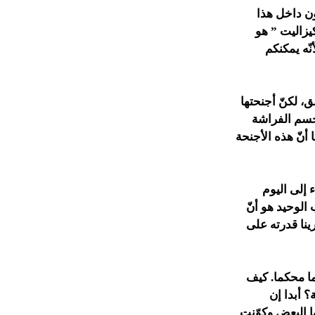
ون داخل هذا
لكيزاليت ” هو
ّه يمكنكم
، لكنّ أجنحتها
 جسم الفراشة
 أنّ هذه الأجنحة
 إلى اليوم
الوحيد هو أنّ
ينا قدرته على
ما محكما. كيف
 أبدا إن
 البعض وكوّنت