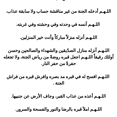
اللـهـم أدخله الجنة من غير مناقشة حساب ولا سابقة عذاب.
اللـهـم آنسه في وحدته وفي وحشته وفي غربته.
اللـهـم أنزله منزلاً مباركاً وأنت خير المنزلين.
اللـهـم أنزله منازل الصدّيقين والشهداء والصالحين وحسن
أولئك رفيقاً اللـهـم اجعل قبره روضةً من رياض الجنة، ولا تجعله
حفرةً من حفر النار.
اللـهـم افسح له في قبره مد بصره وافرش قبره من فراش
الجنة .
اللـهـم أعذه من عذاب القبر، وجاف الأرض عن جنبيها.
اللـهـم املأ قبره بالرضا والنور والفسحة والسرور.