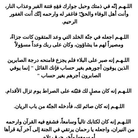
اللـهـم إنّه في ذمتك وحبل جوارك فقِهِ فتنة القبر وعذاب النار،
وأنت أهل الوفاء والحقّ؛ فاغفر له وارحمه إنّك أنت الغفور
الرحيم.
اللـهـم اجعله في جنّة الخلد التي وعد المتقون كانت جزاءً،
ومصيراً لهم ما يشاؤون، وكان على ربك وعداً مسؤولاً
اللـهـم إنه صبر على البلاء فلم يجزع فامنحه درجة الصابرين
الذين يوفون أجورهم بغير حساب فإنك القائل " إنما يوفي
الصابرون أجرهم بغير حساب "
اللـهـم إنه كان مصلٍ لك فثبّته على الصراط يوم تزال الأقدام.
اللـهـم إنه كان صائم لك، فأدخله الجنّة من باب الريان.
اللـهـم إنه كان لكتابك تالياً وسامعاً، فشفع فيه القرآن وارحمه
من النيران، واجعله يا رحمان يرتقي في الجنة إلى آخر آية قرأها
أو سمعها وآخر حرف تلاه