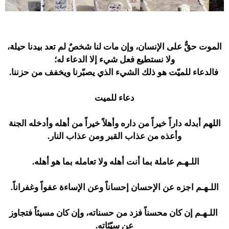
الموت حقٌّ على الإنسان، وإن مات لنا شخصٌ لم تعد بيدنا حيلة،
ولا نستطيع فعل شيء إلا الدعاء له؛
فالدعاء للميّت هو ذلك الشيء الذي يصبّرنا ويخفف من حزننا.
دعاء للميت
اللهم أبدله داراً خيراً من داره وأهلاً خيراً من أهله وأدخله الجنة
وأعذه من عذاب القبر ومن عذاب النار.
اللـهـم عاملة بما أنت أهله ولا تعامله بما هو أهله.
اللـهـم اجزه عن الإحسان إحساناً وعن الإساءة عفواً وغفراناً.
اللـهـم إن كان محسناً فزد من حسناته، وإن كان مسيئاً فتجاوز
عن سيّئاته.