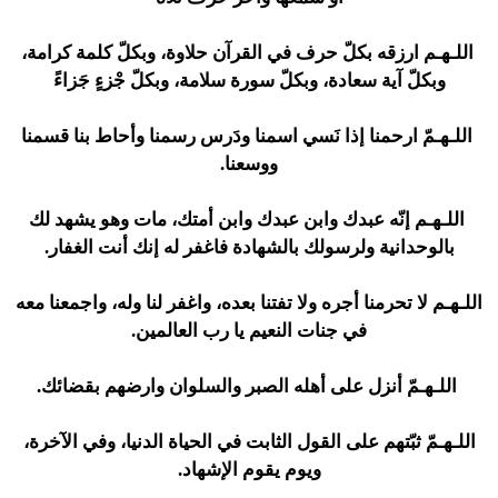
اللـهـم ارزقه بكلّ حرف في القرآن حلاوة، وبكلّ كلمة كرامة،
وبكلّ آية سعادة، وبكلّ سورة سلامة، وبكلّ جْزءٍ جَزاءً
اللـهـمّ ارحمنا إذا نَسي اسمنا ودَرس رسمنا وأحاط بنا قسمنا
ووسعنا.
اللـهـم إنّه عبدك وابن عبدك وابن أمتك، مات وهو يشهد لك
بالوحدانية ولرسولك بالشهادة فاغفر له إنك أنت الغفار.
اللـهـم لا تحرمنا أجره ولا تفتنا بعده، واغفر لنا وله، واجمعنا معه
في جنات النعيم يا رب العالمين.
اللـهـمّ أنزل على أهله الصبر والسلوان وارضهم بقضائك.
اللـهـمّ ثبّتهم على القول الثابت في الحياة الدنيا، وفي الآخرة،
ويوم يقوم الإشهاد.