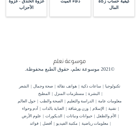
كيفية حساب زكاة
دعاء الميت
غزوة الخندق - غزوة
المال
الأحزاب
©2021 موسوعة نعلم،
حقوق الطبع محفوظة.
تكنولوجيا
ساعات ذكية
هواتف نقالة
صحة وجمال
الشعر
البشرة
مستلزمات المنزل
المطبخ
معلومات عامة
الدراسة والتعليم
الصحة والطب
حول العالم
تقنية
الإسلام
وزن ورشاقة
العناية بالذات
آدم وحواء
الأم والطفل
حيوانات ونباتات
الديكورات
علوم الأرض
معلومات رياضية
مكتبة الفيديو
أفضل
فوائد