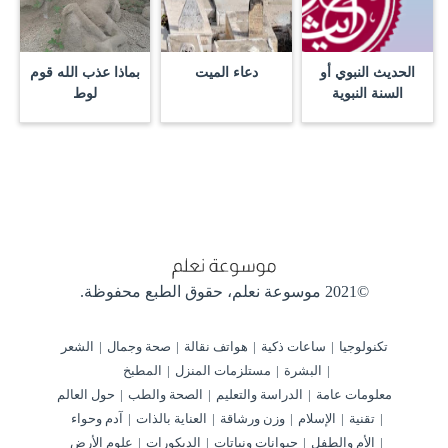
الحديث النبوي أو
دعاء الميت
بماذا عذب الله قوم
السنة النبوية
لوط
©2021 موسوعة نعلم،
حقوق الطبع محفوظة.
تكنولوجيا
ساعات ذكية
هواتف نقالة
صحة وجمال
الشعر
البشرة
مستلزمات المنزل
المطبخ
معلومات عامة
الدراسة والتعليم
الصحة والطب
حول العالم
تقنية
الإسلام
وزن ورشاقة
العناية بالذات
آدم وحواء
الأم والطفل
حيوانات ونباتات
الديكورات
علوم الأرض