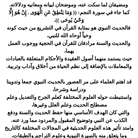
ومضيفان لما سكت عنه، وموضحان لبيانه ومعانيه ودلالاته.
كما جاء في سورة النجم: (( وَمَا يَنْطِقُ عَنِ الْهَوَى . إِنْ هُوَ إِلَّا
وَحْيٌ يُوحَى )).
فالحديث النبوي هو بمثابة القرآن في التشريع من حيث كونه
وحياً أوحاه الله للنبي،
والحديث والسنة مرادفان للقرآن في الحجية ووجوب العمل
بهما،
حيث يستمد منهما أصول العقيدة والأحكام المتعلقة بالعبادات
والمعاملات بالإضافة إلى نظم الحياة من أخلاق وآداب وتربية.
قد اهتم العلماء على مر العصور بالحديث النبوي جمعا وتدوينا
ودراسة وشرحا،
واستنبطت حوله العلوم المختلفة كعلم الجرح والتعديل وعلم
مصطلح الحديث وعلم العلل وغيرها،
والتي كان الهدف الأساسي منها حفظ الحديث والسنة ودفع
الكذب عن النبي وتوضيح المقبول والمردود مما ورد عنه.
وامتد تأثير هذه العلوم الحديثية في المجالات المختلفة كالتاريخ
وما يتعلق منه بالسيرة النبوية وعلوم التراجم والطبقات،