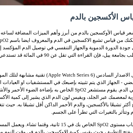
س الأكسجين بالدم
عر قياس الأوكسجين بالدم من أبرز وأهم الميزات المضافة لساعه آ
جودة الدورة الدموية والجهاز التنفسي في توصيل الدم المؤكسد 
كما تنصح كلية الطب بجامعة ييل، فإن القراءة التي تقل عن 0
تستخدم ساعة أبل الاصدار السادس (Apple Watch Series 6) 
ضي - الجهاز الذي يتم تثبيته بإصبعك في المستشفيات او العيادات ا
تشبع الأكسجين في الدم. يقوم مستشعر SpO2 الخاص به بإضاءة الضوء
وية لمعصمك عبر الجلد، ويقيس لون الدم الذي يشير إلى كمية الأك
 أكثر تشبعًا بالأكسجين، والدم الأحمر الداكن أقل تشبعًا به. حيث تتغ
وتتأثر بالتغيرات التي تطرأ على الجسم.
يمكن للساعة حساب مستوى SpO2 الخاص بك في 15 ثانية، وقتما 
 بفتح التطبيق، حيث يقيس كمية الاوكسجين بالدم في وقت النوم و