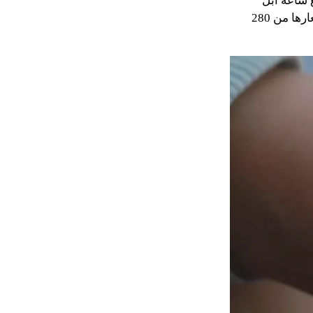
 تم إصدارها مع ساعة آبل
الإصدار السادس - والتي لا تهتم بالكثير من الكماليات ولكنها تعطي أداء رائع وتبدأ أسعارها من 280