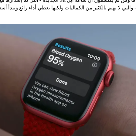
التي يريدون اقتناءها ومن ثم يكتشفون أن ساعة آبل SE الجديدة - التي