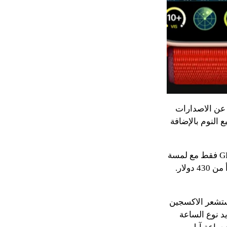
عن الاصدارات
 النوم بالإضافة
يبدأ سعر ساعة آبل الاصدار السادس من 400 دولار لطراز ال 40 مليمتر وبميزة ال GPS فقط مع لمسة
الألومنيوم النهائية. ويمكنك شراء نفس المواصفات ولكن بشاشه 44 مليمتر بسعر يبدأ من 430 دولار.
ستشعر الاكسجين
د نوع الساعة