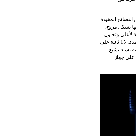
ة، يتم إعطائك بعض النصائح المفيدة
ا بشكل مريح،
 لأعلى وتحاول
ألا تتحرك أثناء القراءة. عند بدء فحص الأكسجين في الدم، سترى مؤقتًا للعد التنازلي مدته 15 ثانية على
ية، ستظهر على الشاشة نسبة تشبع
الأكسجين في الدم. يمكنك أيضًا عرض قياسات الأكسجين في الدم في تطبيق Health على جهاز