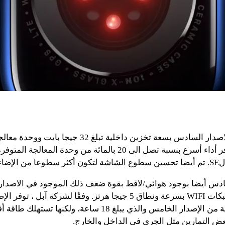
تتميز ساعة آبل الاصدار السادس بسعة تخزين داخلية تبلغ 32 
الأساس والتي توفر أداء أسرع بنسبة تصل الى 20 بالمائة من وحدة المع
لمحيطة.
سادس أيضا بوجود هوائي/لاقط بقوة ضعف ذلك الموجود في الاصدار
تمكنها من دعم شبكات WIFI بسرعة ونطاق 5 جيجا هرتز. وفقًا لشركة آبل
نفس عمر البطارية من الإصدار الخامس والذي يبلغ 18 ساعة، ولك
عض التمارين مثل الجري في الداخل والخارج.