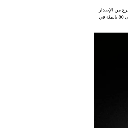
رع من الإصدار
الخامس التي تستغرق حوالي ساعتين لشحنها بالكامل. يتم شحن الإصدار السادس إلى 80 بالمئة في