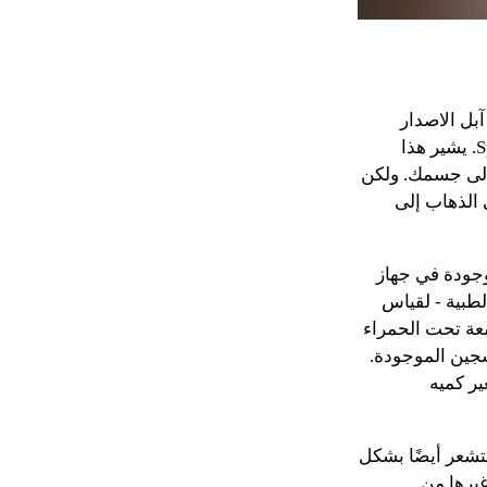
بل الاصدار
السادس، حيث يمكنك من قياس تشبع الاكسجين في الدم والمعروف ايضا باسم SpO2. يشير هذا
إلى جسمك. ولكن
9 في المائة قد تستدعي الذهاب إلى
تقنية مشابهة لتلك الموجودة في جهاز
لطبية - لقياس
 الأحمر والأشعة تحت الحمراء
سجين الموجودة.
ير كميه
تشاء. ويعمل المستشعر أيضًا بشكل
غيرها من