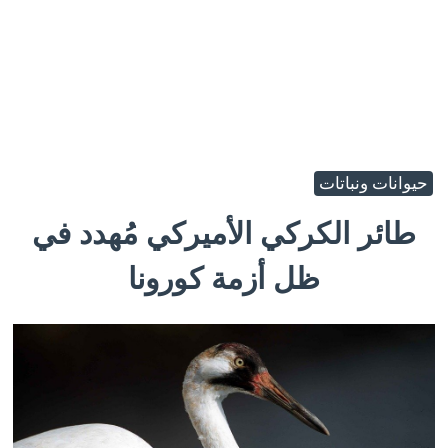
حيوانات ونباتات
طائر الكركي الأميركي مُهدد في
ظل أزمة كورونا