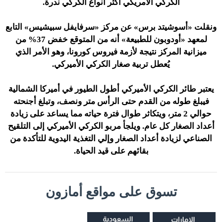
الكركي الأمريكي أكثر أنواع الكركي ندرة.
ونقلت «أسوشيتد برس» عن مركز «سرفايفل سبيشيس» التابع
لمعهد «أودوبون للطبيعة» أنه من المتوقع خفض 37% من
ميزانية المركز نتيجة لأزمة فيروس كورونا، وهو الأمر الذي
يُعطل تربية صغار الكركي الأميركي.
يعتبر طائر الكركي الأميركي أطول الطيور في أميركا الشمالية
فيبلغ طوله من القدم حتى الرأس متر ونصف، وتبلغ أجنحته
حوالي 2 متر، ويتكاثر طوال فترة حياته مما يساعد على زيادة
أعداد الصغار كل عام. ويلجأ مربو الكركي الأميركي إلى التلقيح
الصناعي لزيادة أعداد الصغار وإلي التغذية اليدوية للتأكدة من
بقائهم على قيد الحياة.
تسوق على مواقع أمازون