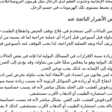
لصحة الإنجابية وحدوث العقم لدى الرجال مثل هرمون البروستاجلاندين،
وم بضبط مستوى تلك الهرمونات في جسم الرجل.
الأضرار الناتجة عنه
من النباتات التي تستخدم في علاج توقف الحيض وانقطاع الطمث فإ
ناوله قبل أسبوعين قبل إجراء أي عملية جراحية لما قد يسببه من ار
نزيف أثناء وبعد العملية الجراحية، لذا يجب التوقف عنه بأسبوعين قب
ادة نسبة الإفرازات في المسالك البولية لذا فإنه في بعض الحالات
 البولية وهو ما ينعكس سلبًا على من يتناوله، وقد يؤدي إلى الصر
ه إلى الإصابة به، لذلك يجب توخي الحذر.
ه لمن يعانون من انسداد في الأمعاء كما يجب تناوله بحرص لمن ل
 انتفاخ الرئة أو زيادة في السوائل الرئوية لأنه يسبب زيادة نسبة سوا
لبردقوش كعشب على الجلد بشكل مباشر لأنه قد يسبب حساسية مفر
جب استشارة الطبيب أو الذهاب لأقرب مستشفى.
ل البردقوش كعشب على العين بشكل مباشر لأنه قد يسبب حساسية
حالة يجب استشارة الطبيب أو الذهاب لأقرب مستشفى. كذلك لا يفض