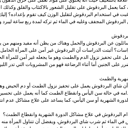
علاقة بالتنحيف حيث أنه يحتوي على مواد تعمل على حرق الدهون و
 كما يعمل البردقوش على تقليل الشعور بالاكتئاب والقلق وكذلك ا
رغبت في استخدام البردقوش لتقليل الوزن كيف تقوم بإعداده؟ إليك
البردقوش المجفف وغليه في الماء ثم تركه لمدة ربع ساعة ليبرد و
لبردقوش
سائلون عن البردقوش والحمل وهناك من يظن أنه مفيد ومنهم من ي
دراسات؟ أثبتت الدراسات أن البردقوش غير آمن على المرأة الحامل 
مل على تحفيز نزول الدم والطمث وهو ما يجعله غير آمن للمرأة ال
ر على الجنين أما أثناء الرضاعة فهو من المشروبات التي تدر اللب
شهرية والطمث
 أن شاي البردقوش يعمل على تحفيز نزول الطمث أو دم الحيض وهو م
امه في حالة سن اليأس وانقطاع الطمث كما أنه يعمل على تحسين
لدورة الشهرية أو سن اليأس، كما يساعد على علاج مشاكل عدم انت
م البردقوش في علاج مشاكل الدورة الشهرية وانقطاع الطمث؟
 في الماء ثم شرب شاي البردقوش، ويفضل أن تتناول المرأة منه 