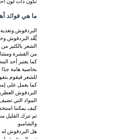
تكون ذات لون أحمر
ما هي فوائد أه
البردقوش وتغذية 
يُّعَّد البردقوش 
الشعر بالكثير من
من
القشرة
ومشاكل
كما يعتبر أحد الم
بخاصية هامة جدًا 
للشعر فيقوم بتقوي
كما يعمل على إمد
البردقوش العطرية
المواد التي تضيف 
كيف يمكننا استخد
ثم تترك القليل م
والشامبو.
هل البردقوش له ع