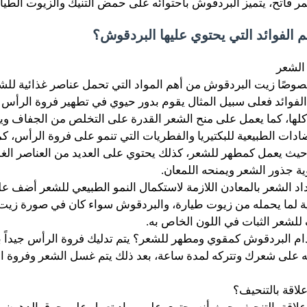
 فاتح، يتميز البردقوش باحتوائه على حمض التنيك والزيوت الطيارة
م الفوائد التي يحتوي عليها البردقوش؟
الشعر
وخصوصًا زيت البردقوش من أهم المواد التي تحمل عناصر غذائية للش
 الفوائد فعلى سبيل المثال يقوم بدور حيوي في تطهير فروة الرأس
ها، كما يعمل على منح الشعر القدرة على التخلص من الجفاف ويق
ضادات الطبيعية للبكتيريا والفطريات التي تنمو على فروة الرأس، كما
حيث يعمل كمطهر للشعر، كذلك يحتوي على العديد من العناصر الغذا
ة جذور الشعر ويمنحه اللمعان.
اد الشعر بالمعادن اللازمة لاستكمال النمو الطبيعي للشعر أضف ع
 لما يحمله من زيوت طيارة، والبردقوش سواء كان في صورة زيت
للشعر الثبات في اللون الخاص به.
ام البردقوش كمقوي ومطهر للشعر؟ يتم تدليك فروة الرأس جيداً 
نه على شعرك وتتركه لمدة ساعة، بعد ذلك يتم غسل الشعر وفروة ال
لاقة بالتنحيف؟