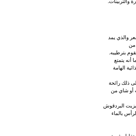
 والتربينات.
عر والذي يمد
 من
وم بترطيبه.
 أنه يتمتع
ئية الهامة
لى ذلك رائحة
 أو شاي من
بزيت البردقوش
رأس بالماء