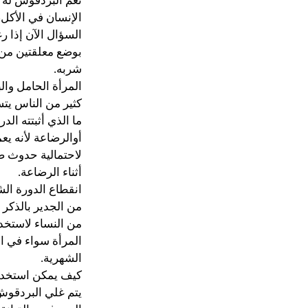
نعم البردقوش له 
الإنسان في الأكل،
السؤال الآن إذا 
بوضع معلقتين من 
شربه.
المرأة الحامل وا
كثير من الناس يت
ما الذي أثبتته ال
أوالرضاعة لأنه يع
لاحتمالية حدوث ضر
أثناء الرضاعة.
انقطاع الدورة ال
من الجدير بالذكر
من النساء لاستخد
المرأة سواء في ا
الشهرية.
كيف يمكن استخدا
يتم غلي البردقوش