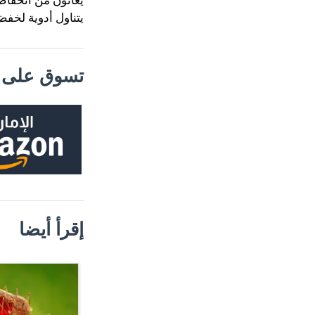
يعانون من انخفاض
يتناول أدوية لخف
تسوق على م
إقرأ أيضا