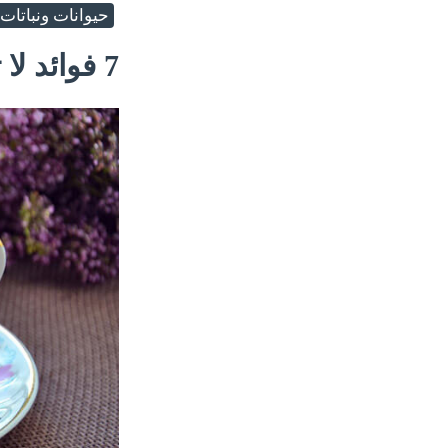
حيوانات ونباتات
7 فوائد لا تعرفها عن البردقوش