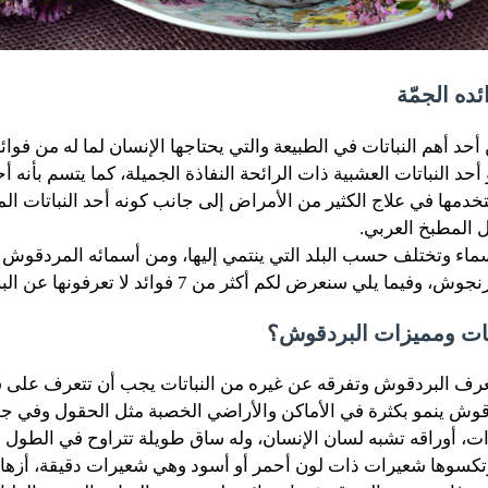
ده الجمّة
 أحد أهم
النباتات
في الطبيعة والتي يحتاجها الإنسان لما له من فوا
أحد النباتات العشبية ذات الرائحة النفاذة الجميلة، كما يتسم بأنه أح
تخدمها في علاج الكثير من الأمراض إلى جانب كونه أحد النباتات ا
 المطبخ العربي.
اء وتختلف حسب البلد التي ينتمي إليها، ومن أسمائه المردقوش ال
ا يلي سنعرض لكم أكثر من 7 فوائد لا تعرفونها عن البردقوش.
ات ومميزات البردقوش؟
تعرف
البردقوش
وتفرقه عن غيره من النباتات يجب أن تتعرف على 
وش ينمو بكثرة في الأماكن والأراضي الخصبة مثل الحقول وفي ج
مترُا وتكسوها شعيرات ذات لون أحمر أو أسود وهي شعيرات دقيقة، أزه