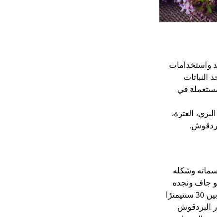
ئد واستخدامات
د النباتات
لمستعملة في
بري، العترة،
سماته وشكله
و جاف ونجده
أكثر على المنحدرات، أوراقه تشبه لسان الإنسان، وله ساق طويلة تتراوح في الطول بين 30 سنتيمترًا
ار البردقوش