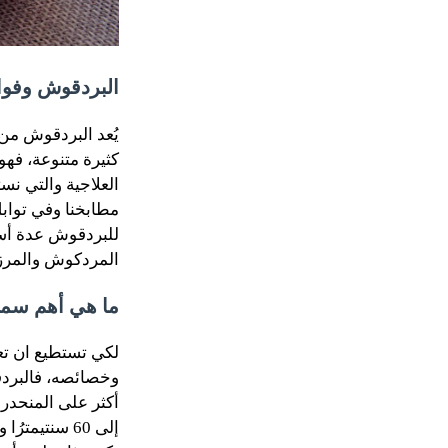
البردقوش وفوائ
يُعد البردقوش من
كثيرة متنوعة، فهو 
العلاجية والتي نس
مطابخنا وفي توابل
للبردقوش عدة أسم
المردكوش والمرزنجوش، وفيم
ما هي أهم سم
لكي تستطيع ان 
وخصائصه، فالبردق
إلى 60 سنتي