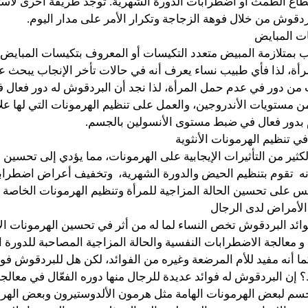
قطاع الطمث أو اضطرابات الدورة الشهرية. توجد طريقة أخرى لاست
دقوش من خلال فوهة الزجاجة وتكرار الأمر على مدار اليوم.
ت المبايض
 بمتلازمة المبيض متعدد التكيسات أو المعروف بتكيسات المبايض
مرأة، لذا فأي طبيب نساء يعرف أنه في حالات تأخر الإنجاب يبحث
ت من دور في عدم حمل المرأة، لذا نجد أن البردقوش له دور فعال ف
ن مستويات الأندروجين، والعمل على تنظيم الهرمونات التي لها عل
 بدور فعال في ضبط مستوى الأنسولين بالجسم.
 تنظيم الهرمونات الأنثوية
كثير من التأثيرات الإيجابية على الهرمونات، مما يؤدي إلى تحسين ا
إنه تقوم بتنظيم الحيض والدورة الشهرية، وتخفيف أعراض اضطراب
س على تحسين الحالة المزاجية للمرأة وتنظيم الهرمونات الخاصة به
لأمراض لدى الرجال
ائد البردقوش تخص النساء لما له من أثر في تحسين الهرمونات الأن
 معالجة الاضطرابات النفسية والحالة المزاجية المصاحبة للدورة ا
 أنه مفيد للأم المرضعة وغيره من الفوائد، لكن هل للبردقوش فوائ
إن البردقوش له فوائد عديدة للرجال منها دوره الفعّال في معالج
جسم لبعض الهرمونات الهامة مثل هرمون الألدوستيرون وبعض الهر