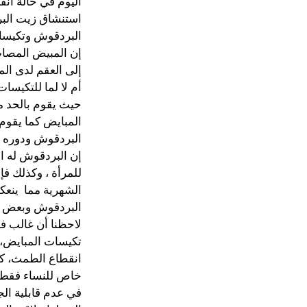
اليوم في حالة ان
استنشاق زيت البر
البردقوش وتكيسا
إن المبيض المصاب
إلى العقم لدى ال
أم لا لما للتكيسا
حيث يقوم بالحد م
المبايض كما يقوم
البردقوش ودوره في
إن البردقوش له ال
للمرأة ، وكذلك ف
الشهرية مما ينعك
البردقوش وبعض ا
لاحظنا أن غالب فو
تكيسات المبايض، و
انقطاع الطمث، كما
خاص للنساء فقط؟ 
في عدم قابلية ال