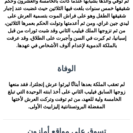
ثم توفي والدها بشبابها عندما كانت بالخامسة والعشرون وحكم
شقيقها خمس سنوات بلغت فيها الثلاثين حيث غضبت عند إجبار
شقيقها الطفل وهو على فراش الموت بتسمية العرش على
ليدي جين غراي، ومن ثم أعدمتها وتولت الحكم بعمرها الثلاثين،
من ثم تزوجها الملك فيليب الثاني وقد شبت ثورات من قبل
إسبانيا، ثم كبرت في السن وأجبرت على الطلاق، وقد عرفت
بالملكة الدموية لإعدام ألوف الأشخاص في عهدها.
الوفاة
لم تعقب الملكة بعدها أبنائًا ليرثوا عرش إنجلترا، فقد منعها
زوجها السابق فيليب الثاني على أخذ ابنته الوحيدة التي تبلغ
الخامسة ولية للعهد، من ثم توفت وتركت العرش لأختها
المفضلة البروتستانتية إليزابيث الأولى.
تسوق على مواقع أمازون