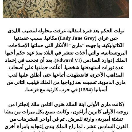
تولت الحكم بعد فترة انتقالية عرفت محاولة لتنصيب الليدى
جين غراي (Lady Jane Grey) مكانها. بسبب عقيدتها
الكاثوليكية، واجهت "ماري" الأفكار التي حملتها الإصلاحات
البروتستانتية، والتي أخذت تنتشر في البلاد منذ عهد حكم أخيها
الملك إدوارد السادس (Edward VI). بعد أن نجحت في إخماد
عدة ثورات استهدفتها شخصيا، أعلَنَت حملتها على أصحاب
المذاهب الأخرى، فاضطهدت أتباعها حتى أطلق عليها لقب
ماري الدموية. تسببت بعد زواجها من الملك فيليب الثاني من
أسبانيا (1554) في حرب كارثية مع فرنسا.
(كانت ماري الأولى ابنة الملك هنري الثامن ملك إنجلترا من
زوجته الأولى كاترين أراغون ، وكانت تتمتع بكل ميزات من ينشا
تنشئة أميرية ، وارثة للعرش . ثم في أواخر العشرينات من
القرن السادس عشر ، لما راح الملك يبدي إعجابه بامرأة أخرى