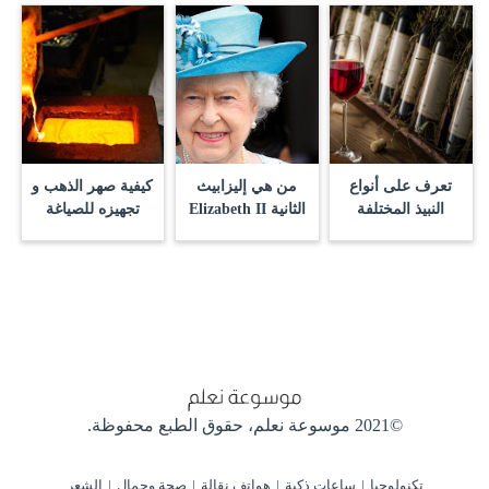
تعرف على أنواع
من هي إليزابيث
كيفية صهر الذهب و
النبيذ المختلفة
الثانية Elizabeth II
تجهيزه للصياغة
©2021 موسوعة نعلم،
حقوق الطبع محفوظة.
تكنولوجيا
ساعات ذكية
هواتف نقالة
صحة وجمال
الشعر