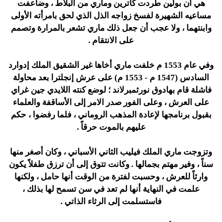
هي آن بولين طردت كاترين وماري من البلاط ، وضاعفت
مساعيه الشهيرة لفسخ زواجه الذل الذي لحق بامرأته الأولى
وابنتهما ، ولا عجب أن جعل ذلك ماري تشعر بالمرارة وتصمم
على الانتقام .
وفي عام 1553 م خلفت ماري أخاها غير الشقيق الملك إدوارد
السادس (1547 م - 1553 م) على عرش إنجلترا بعد محاولة
فاشلة قام بهادوق نورثمبرلاند ؛ لوضع كنته اللايدي جين غراي
على العرش ، وعلى الفور صدر الامر إلى الأساقفة والعلماء
بقبول برنامجها لإعادة المذهب الروماني ، فلما رفضوا ، حكم
عليهم بالموت حرقاً .
وتزوجت ماري الملك فيليب الثاني الأسباني ، وكان أصغر منها
سناً ، وفير مهتم بجمالها . وكانت تتوق إلى أن ترزق طفلاً يكون
وارثاً للعرش ، وحسبت لفترة من الوقت أنها حامل ، ولكنها
علمت في النهاية أنها لم تعد في سن تسمح لها بذلك ،
فاستسلمت إلى الرثاء الذاتي .