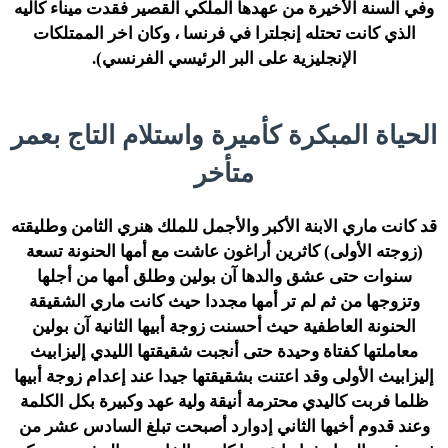
وفي السنة الأخيرة من عهدها الملكي القصير فقدت ميناء كاليه
الذي كانت تحتله إنجلترا في فرنسا ، وكان اخر الممتلكات
الإنجليزية على البر الرئيسي الفرنسي).
الحياة المبكرة كأميرة واستلام التاج بعمر
متأخر
قد كانت ماري الابنة الأكبر والأجمل للملك هنري الثامن وطليقته
(زوجته الأولى) كاثرين أراغون عاشت مع أمها الحنونة تسعة
سنوات حتى عشق والدها آن بولين وطلق أمها من أجلها
وتزوجها من ثم لم تر أمها مجددا حيث كانت ماري الشقيقة
الحنونة العاطفية حيث أحسنت زوجة أبيها الثانية آن بولين
معاملتها كفتاة وحيدة حتى أنجبت شقيقتها الليدي إليزابيث
إليزابيث الأولى وقد اعتنت بشقيقتها جيدا عند إعدام زوجة أبيها
ظلما فربت كاليدي محترمة أنيقة ولية عهد وكبيرة بكل الكلمة
وعند قدوم أخيها الثاني إدوارد أصبحت تبلغ السادس عشر من