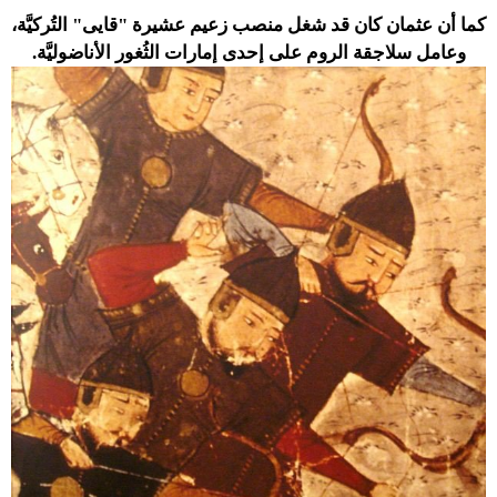
كما أن عثمان كان قد شغل منصب زعيم عشيرة "قايى" التُركيَّة،
وعامل سلاجقة الروم على إحدى إمارات الثُغور الأناضوليَّة.