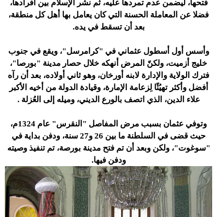
فتحها، ليضمن عدم تمردها عليه، ثم نشر الإسلام بين أفرادها،
فضلا عن المعاملة الحسنة التي كان يعامل بها أهل كل منطقة،
بعد أن تسقط في يده.
وأسس أول أسطول عثماني في "كرامرسل"، ويقع في جنوب
خليج أزميت، ولكنّ المرض أنهكه خلال حصار مدينة "بورصا"،
فترك الولاية والإدارة لابنه أورخان، وهو ثاني أولاده، بعد أن رآه
أفضل وأكثر تهيُئًا لِزعامة الإمارة، وقيادة الدولة من أخيه الأكبر
علاء الدين، الذي اتصف بالورع الديني، وميله إلى العُزلة .
وتوفي عثمان بسبب مرض المفاصل "النقرس" عام 1324م،
حيث قضى في السلطنة ما بين 26 و27 سنة، ودفن بداية في
"سوغوت"، ولكن وبعد أن تم فتح مدينة بورصة، تم تنفيذ وصيته
ودفن فيها.