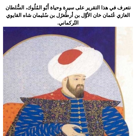
نتعرف في هذا التقرير على سيرة وحياة أَبُو المُلُوك، السُّلطان
الغازي عُثمان خان الأوَّل بن أرطُغرُل بن سُليمان شاه القايوي
التُركماني.