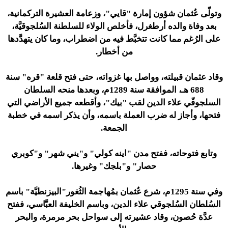
وتولّى عُثمان شؤون إمارة "قايي"، وزعامة العشيرة التركمانية،
بعد وفاة والده أرطغرل، فأخلص الولاء للسلطنة السُلجوقيَّة،
على الرُغم مما كانت تتخبَّط فيه من اضطراب، وما كان يتهدَّدها
من أخطار.
وقاد عثمان قبيلته، وواصل بها غزواته، حتى فتح قلعة "قره" سنة
688 هـ، الموافقة سنة 1289م، وبعدها منحه السلطان
السلجوقّي علاء الدين لقب "بيك"، وأقطعه جميع الأراضي التي
فتحها، وأجاز له ضرب العملة باسمه، وأن يذكر اسمه في خطبة
الجمعة.
وتابع فتوحاته، ففتح مدن "اينه كولي" و"يني شهر" و"كوبري
حصار" و"بلجك" وغيرها.
وفي سنة 1295م، شرع عُثمان بمُهاجمة الثُغور"البيزنطيَّة" باسم
السُلطان السُلجوقي علاء الدين، وباسم الخليفة العبَّاسي، ففتح
عدَّة حُصون، وقاد عشيرته إلى سواحل بحر مرمرة، والبحر