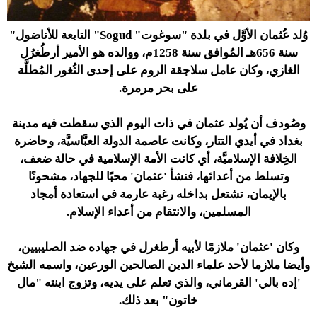
وُلد عُثمان الأوَّل في بلدة "سوغوت" Sogud" التابعة للأناضول"
سنة 656هـ المُوافق سنة 1258م، ووالده هو الأمير أرطُغرُل
الغازي، وكان عامل سلاجقة الروم على إحدى الثُغور المُطلَّة
على بحر مرمرة.
وصُودف أن يُولد عثمان في ذات اليوم الذي سقطت فيه مدينة
بغداد في أيدي التتار، وكانت عاصمة الدولة العبَّاسيَّة، وحاضرة
الخِلافة الإسلاميَّة، أي كانت الأمة الإسلامية في حالة ضعف،
وتسلط من أعدائها، فنشأ 'عثمان' محبًا للجهاد، مشحونًا
بالإيمان، تشتعل بداخله رغبة عارمة في استعادة أمجاد
المسلمين، والانتقام من أعداء الإسلام.
وكان 'عثمان' ملازمًا لأبيه أرطغرل في جهاده ضد الصليبيين،
وأيضا ملازما لأحد علماء الدين الصالحين الورعين، واسمه الشيخ
'إده بالي' القرماني، والذي تعلم على يديه، وتزوج ابنته "مال
خاتون" بعد ذلك.