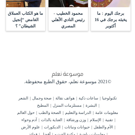
برجك اليوم : ما
محمود الخطيب -
ما هو الكتاب العملاق
يخبئه برجك في 16
رئيس النادي الأهلي
الغامض “إنجيل
أكتوبر
المصري
الشيطان” ؟
©2021 موسوعة نعلم،
حقوق الطبع محفوظة.
تكنولوجيا
ساعات ذكية
هواتف نقالة
صحة وجمال
الشعر
البشرة
مستلزمات المنزل
المطبخ
معلومات عامة
الدراسة والتعليم
الصحة والطب
حول العالم
تقنية
الإسلام
وزن ورشاقة
العناية بالذات
آدم وحواء
الأم والطفل
حيوانات ونباتات
الديكورات
علوم الأرض
معلومات رياضية
مكتبة الفيديو
أفضل
فوائد