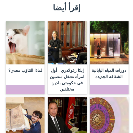
إقرأ أيضا
دورات المياه اليابانية
إيكا زغولادزي - أول
لماذا التثاؤب معدي؟
الشفافة الجديدة
امرأة تشغل منصبين
في حكومتي بلدين
مختلفين