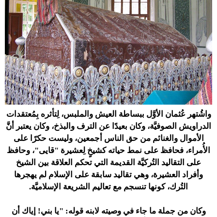
واشُتهر عُثمان الأوَّل ببساطة العيش والملبس، لِتأثره بِمُعتقدات
الدراويش الصوفيَّة، وكان بعيدًا عن الترف والبذخ، وكان يعتبر أنَّ
الأموال والغنائم من حق الناس أجمعين، وليست حكرًا على
الأُمراء، فحافظ على نمط حياته كشيخٍ لِعشيرة "قايى"، وحافظ
على التقاليد التُركيَّة القديمة التي تحكم العلاقة بين الشيخ
وأفراد العشيرة، وهي تقاليد سابقة على الإسلام لم يهجرها
التُرك، كونها تنسجم مع تعاليم الشريعة الإسلاميَّة.
وكان من جملة ما جاء في وصيته لابنه قوله: "يا بني! إياك أن