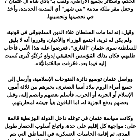
الحكم، واستأثر بجميع الأراضي، ولقب بـ"بادي شاه آل عثمان"،
وجعل مقر ملكه مدينة "يني شهر" أي المدينة الجديدة، وأخذ
في تحصينها وتحسينها.
وقيل: إنه لما مات السلطان علاء الدين السلجوقي في قونية،
ولم يكن له ذرية، اجتمع الوزراء والأعيان، وقرروا أنه لا يليق
للسلطنة سوى عثمان "الغازي"، فعرضوا عليه هذا الأمر، فأجاب
طلبهم، فكان بذلك المُؤسس الحقيقي لِدولةٍ تُركيَّةٍ كُبرى نُسبت
إليه فيما بعد، فعُرفت «بالعُثمانيَّة».
وواصل عثمان توسيع دائرة الفتوحات الإسلامية، وأرسل إلى
جميع أمراء الروم ببلاد آسيا الصغرى، يخيرهم بين ثلاثة أمور،
الإسلام أو الجزية أو الحرب، فأسلم بعضهم وانضم إليه، وقبل
بعضهم بدفع الجزية له، اما الباقون هيأ جيشه لمحاربتهم.
وكانت سياسة عثمان في توغله داخل الدولة البيزنطية قائمة
على: مواجهة كل إقليم على حدة، واتباع أسلوب الحصار طويل
المدى، ثم إقامة الحاميات العسكرية في المناطق التي يتم