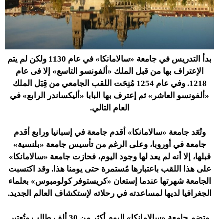
بدأ التدريس في جامعة «سالامانكا» في عام 1130 ولكن لم يتم
الإعتراف بها من قبل الملك «ألفونسو التاسع» إلا فى عام
1218. وفي عام 1254 مُنِحَت اللقب الجامعي من قِبَل الملك
«ألفونسو العاشر» ثم إعترف بها البابا «أليكساندر الرابع» في
العام التالي.
وتُعَد جامعة «سالامانكا» أقدم جامعة في إسبانيا ورابع أقدم
جامعة في أوروبا، وعلى الرغم من تأسيس جامعة «بلنسية»
قبلها، إلا أنه لم يعد لها وجود اليوم، فحازت جامعة «سالامانكا»
على هذا اللقب باعتبارها مُستمرة حتى يومنا هذا. وقد اكتسبت
الجامعة شهرتها عندما إستعان «كريستوفر كولومبوس» بعلماء
الجغرافيا لديها لمساعدته في رحلاته لإستكشاف العالم الجديد.
وتضم جامعة «سالامانكا» اليوم أكثر من 30 ألف طالب وتُعتبر