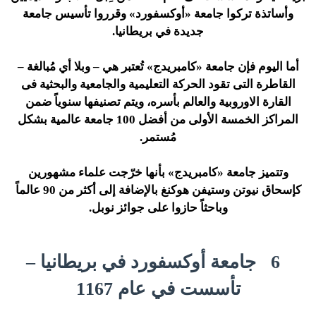
وأساتذة تركوا جامعة «أوكسفورد» وقرروا تأسيس جامعة
جديدة في بريطانيا.
أما اليوم فإن جامعة «كامبريدج» تُعتبر هي – وبلا أي مُبالغة –
القاطرة التى تقود الحركة التعليمية والجامعية والبحثية فى
القارة الاوروبية والعالم بأسره، ويتم تصنيفها سنوياً ضمن
المراكز الخمسة الأولى من أفضل 100 جامعة عالمية بشكل
مُستمر.
وتتميز جامعة «كامبريدج» بأنها خرّجت علماء مشهورين
كإسحاق نيوتن وستيفن هوكنغ بالإضافة إلى أكثر من 90 عالماً
وباحثاً حازوا على جوائز نوبل.
6
جامعة أوكسفورد في بريطانيا –
تأسست في عام 1167