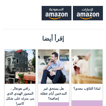
إقرأ أيضا
لماذا التثاؤب معدي؟
هل يستحق غير
رافي هونغال ،
المدخنين أيام عطلة
المصور الهندي الذي
إضافية؟
بنى منزله على شكل
كاميرا