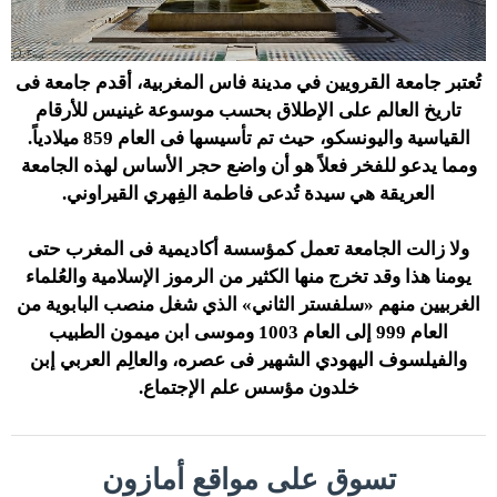
تُعتبر جامعة القرويين في مدينة فاس المغربية، أقدم جامعة فى
تاريخ العالم على الإطلاق بحسب موسوعة غينيس للأرقام
القياسية واليونسكو، حيث تم تأسيسها فى العام 859 ميلادياً.
ومما يدعو للفخر فعلاً هو أن واضع حجر الأساس لهذه الجامعة
العريقة هي سيدة تُدعى فاطمة الفِهري القيراوني.
ولا زالت الجامعة تعمل كمؤسسة أكاديمية فى المغرب حتى
يومنا هذا وقد تخرج منها الكثير من الرموز الإسلامية والعُلماء
الغربيين منهم «سلفستر الثاني» الذي شغل منصب البابوية من
العام 999 إلى العام 1003 وموسى ابن ميمون الطبيب
والفيلسوف اليهودي الشهير فى عصره، والعالِم العربي إبن
خلدون مؤسس علم الإجتماع.
تسوق على مواقع أمازون