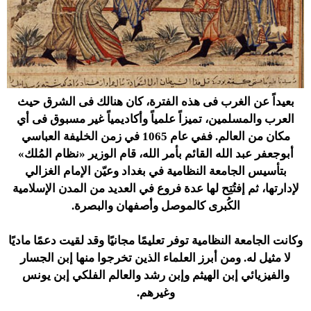
بعيداً عن الغرب فى هذه الفترة، كان هنالك فى الشرق حيث
العرب والمسلمين، تميزاً علمياً وأكاديمياً غير مسبوق فى أي
مكان من العالم. ففي عام 1065 في زمن الخليفة العباسي
أبوجعفر عبد الله القائم بأمر الله، قام الوزير «نظام المُلك»
بتأسيس الجامعة النظامية في بغداد وعيّن الإمام الغزالي
لإدارتها، ثم إفتُتِح لها عدة فروع في العديد من المدن الإسلامية
الكُبرى كالموصل وأصفهان والبصرة.
وكانت الجامعة النظامية توفر تعليمًا مجانيًا وقد لقيت دعمًا ماديًا
لا مثيل له. ومن أبرز العلماء الذين تخرجوا منها إبن الجسار
والفيزيائي إبن الهيثم وإبن رشد والعالم الفلكي إبن يونس
وغيرهم.