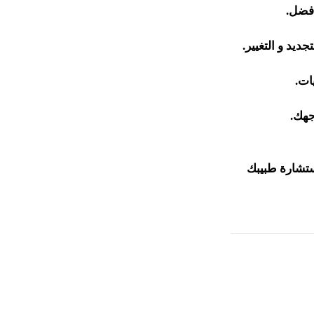
أفضل.
د و التغيير.
ات.
جهك.
ستشارة طبيبك