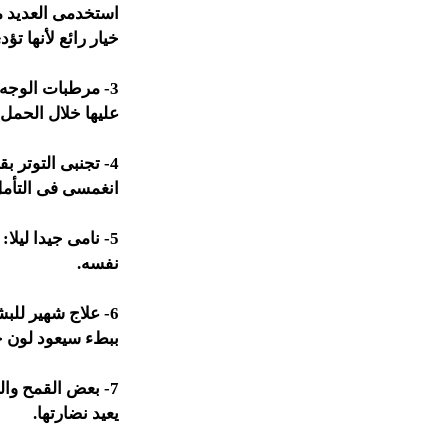
استخدمى العديد م
خيار رائع لأنها تؤ
3- مرطبات الوجه لا يمكن تجاهلها:
عليها خلال الحمل.
4- تجنبى التوتر بقدر الامكان:
انغمسى فى التأمل
5- نامى جيدا ليلا:
ا
نفسه.
6- علاج شهير للبشرة يوصى به وهو استخدام لبن فاتر:
ببطء سيعود لون ج
7- بعض القمح والعسل
يعيد نضارتها.