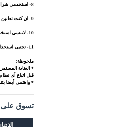
8- استخدمى شرائح الخيار لتخفيف الاجهاد عن العينين:
9- ان كنت تعانين من تساقط غزير للشعر
10- لاتنسى استخدام واقى من الشمس:
11- تجنبى استخدام الصابون:
ملحوظة:
* العناية المستم
قبل اتباع أى نظا
* واهتمى أيضا بتن
تسوق على م