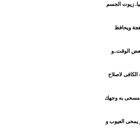
ا. زيوت الجسم
 متوهجة ويحافظ
عض الوقت..و
الكافى لاصلاح
امسحى به وجهك
و يمحى العيوب و