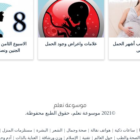
 أشهر الحمل
علامات واعراض وجود الحمل
الاسبوع الثامن
لى
الجنين ونصا
©2021 موسوعة نعلم،
حقوق الطبع محفوظة.
ساعات ذكية
هواتف نقالة
صحة وجمال
الشعر
البشرة
مستلزمات المنزل
الصحة والطب
حول العالم
تقنية
الإسلام
وزن ورشاقة
العناية بالذات
آدم وحو