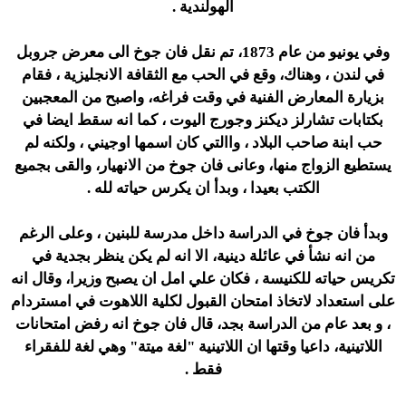
الهولندية .
وفي يونيو من عام 1873، تم نقل فان جوخ الى معرض جروبل
في لندن ، وهناك، وقع في الحب مع الثقافة الانجليزية ، فقام
بزيارة المعارض الفنية في وقت فراغه، واصبح من المعجبين
بكتابات تشارلز ديكنز وجورج اليوت ، كما انه سقط ايضا في
حب ابنة صاحب البلاد ، واالتي كان اسمها اوجيني ، ولكنه لم
يستطيع الزواج منها، وعانى فان جوخ من الانهيار، والقى بجميع
الكتب بعيدا ، وبدأ ان يكرس حياته لله .
وبدأ فان جوخ في الدراسة داخل مدرسة للبنين ، وعلى الرغم
من انه نشأ في عائلة دينية، الا انه لم يكن ينظر بجدية في
تكريس حياته للكنيسة ، فكان علي امل ان يصبح وزيرا، وقال انه
على استعداد لاتخاذ امتحان القبول لكلية اللاهوت في امستردام
، و بعد عام من الدراسة بجد، قال فان جوخ انه رفض امتحانات
اللاتينية، داعيا وقتها ان اللاتينية "لغة ميتة" وهي لغة للفقراء
فقط .