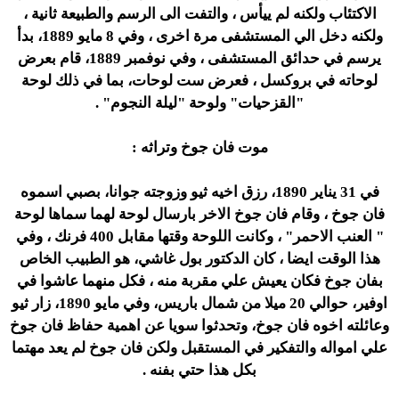
الاكتئاب ولكنه لم ييأس ، والتفت الى الرسم والطبيعة ثانية ،
ولكنه دخل الي المستشفى مرة اخرى ، وفي 8 مايو 1889، بدأ
يرسم في حدائق المستشفى ، وفي نوفمبر 1889، قام بعرض
لوحاته في بروكسل ، فعرض ست لوحات، بما في ذلك لوحة
"القزحيات" ولوحة "ليلة النجوم" .
موت فان جوخ وتراثه :
في 31 يناير 1890، رزق اخيه ثيو وزوجته جوانا، بصبي اسموه
فان جوخ ، وقام فان جوخ الاخر بارسال لوحة لهما سماها لوحة
" العنب الاحمر" ، وكانت اللوحة وقتها مقابل 400 فرنك ، وفي
هذا الوقت ايضا ، كان الدكتور بول غاشي، هو الطبيب الخاص
بفان جوخ فكان يعيش علي مقربة منه ، فكل منهما عاشوا في
اوفير، حوالي 20 ميلا من شمال باريس، وفي مايو 1890، زار ثيو
وعائلته اخوه فان جوخ، وتحدثوا سويا عن اهمية حفاظ فان جوخ
علي امواله والتفكير في المستقبل ولكن فان جوخ لم يعد مهتما
بكل هذا حتي بفنه .