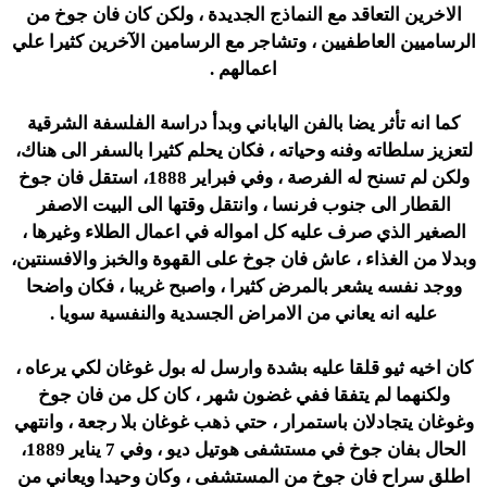
الاخرين التعاقد مع النماذج الجديدة ، ولكن كان فان جوخ من
الرساميين العاطفيين ، وتشاجر مع الرسامين الآخرين كثيرا علي
اعمالهم .
كما انه تأثر يضا بالفن الياباني وبدأ دراسة الفلسفة الشرقية
لتعزيز سلطاته وفنه وحياته ، فكان يحلم كثيرا بالسفر الى هناك،
ولكن لم تسنح له الفرصة ، وفي فبراير 1888، استقل فان جوخ
القطار الى جنوب فرنسا ، وانتقل وقتها الى البيت الاصفر
الصغير الذي صرف عليه كل امواله في اعمال الطلاء وغيرها ،
وبدلا من الغذاء ، عاش فان جوخ على القهوة والخبز والافسنتين،
ووجد نفسه يشعر بالمرض كثيرا ، واصبح غريبا ، فكان واضحا
عليه انه يعاني من الامراض الجسدية والنفسية سويا .
كان اخيه ثيو قلقا عليه بشدة وارسل له بول غوغان لكي يرعاه ،
ولكنهما لم يتفقا ففي غضون شهر ، كان كل من فان جوخ
وغوغان يتجادلان باستمرار ، حتي ذهب غوغان بلا رجعة ، وانتهي
الحال بفان جوخ في مستشفى هوتيل ديو ، وفي 7 يناير 1889،
اطلق سراح فان جوخ من المستشفى ، وكان وحيدا ويعاني من