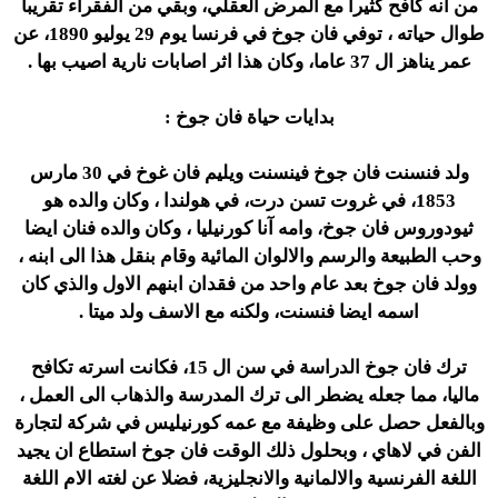
من انه كافح كثيرا مع المرض العقلي، وبقي من الفقراء تقريبا
طوال حياته ، توفي فان جوخ في فرنسا يوم 29 يوليو 1890، عن
عمر يناهز ال 37 عاما، وكان هذا اثر اصابات نارية اصيب بها .
بدايات حياة فان جوخ :
ولد فنسنت فان جوخ فينسنت ويليم فان غوخ في 30 مارس
1853، في غروت تسن درت، في هولندا ، وكان والده هو
ثيودوروس فان جوخ، وامه آنا كورنيليا ، وكان والده فنان ايضا
وحب الطبيعة والرسم والالوان المائية وقام بنقل هذا الى ابنه ،
وولد فان جوخ بعد عام واحد من فقدان ابنهم الاول والذي كان
اسمه ايضا فنسنت، ولكنه مع الاسف ولد ميتا .
ترك فان جوخ الدراسة في سن ال 15، فكانت اسرته تكافح
ماليا، مما جعله يضطر الى ترك المدرسة والذهاب الى العمل ،
وبالفعل حصل على وظيفة مع عمه كورنيليس في شركة لتجارة
الفن في لاهاي ، وبحلول ذلك الوقت فان جوخ استطاع ان يجيد
اللغة الفرنسية والالمانية والانجليزية، فضلا عن لغته الام اللغة