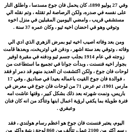
وفي 27 يوليو 1890، كان يحمل فان جوخ مسدسا ، واطلق النار
على نفسه في صدره، ولكن الرصاصة لم تقتله ، وتم نقله الي
مستشفي قريب ، وامضي اليومين المقبلين في منزل اخوه
وتوفي وهو في احضان اخيه ثيو ، وكان عمره 37 سنة .
ومن بعد وفاته اصيب اخيه ثيو بمرض الزهري الذي ادي الي
وفاته ، وتوفي بعد ستة اشهر ، ودفن في اوتريخت، وبعدها قامت
زوجته في عام 1914 بجلب جسم ثيو ودفنه في مقبرة اوفير
بجوار اخيه فنسنت ، وبدأت جوانا في تجميع ما استطاعت من
لوحات فان جوخ ، ولكن اكتشفت ان العديد منهم قد دمر او فقد
، فوالدة فان جوخ القيت باعماله بعيدا في صناديق ، وفي 17
مارس 1901، تم عرض 71 من لوحات فان جوخ في معرض في
باريس، ونمت شهرته بعد ذلك بشكل كبير ، وقتها عاشت امه
فترة طويلة بما يكفي لرؤية اعمال ابنها وتتأكد من انه كان فنان
وعبقري .
اليوم، يعتبر فنسنت فان جوخ هو اعظم رسام هولندي ، فقد
رسم اكثر من 2100 عمل، تتألف من 860 لوحة زيتية واكثر من