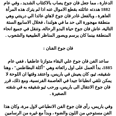
الدعارة ، مما جعل فان جوخ يصاب بالاكتئاب الشديد ، وفي عام
1882 هددته عائلته بقطع الاموال عنه اذا لم يترك هذه المرأة
العاهرة ، وبالفعل غادر فان جوخ لاهاي عائدا الي درينتي وهي
منطقة مهجورة الى حد ما في هولندا ، فخلال الاسابيع الستة
التالية، عاش فان جوخ حياة البدو الرحالة، وتنقل في جميع انحاء
المنطقة بينما كان يرسم ويصور المناظر الطبيعية والشعوب .
فان جوخ الفنان :
ساعد الفن فان جوخ علي البقاء متوازنا عاطفيا ، ففي عام
1885، بدأ العمل على اول رائعاته وهي "آكلة البطاطس" ، وهنا
شقيقه، ثيو، كان يعيش في باريس، واعتقد وقتها ان اللوحة لا
يمكن تلقي انطباعا جيدا في العاصمة الفرنسية، ومع ذلك، قرر
فان جوخ الانتقال الى باريس، ورحب ثيو شقيقه به في شقته
الصغيرة .
وفي باريس، رأى فان جوخ الفن الانطباعي لاول مرة، وكان هذا
الفن مستوحي من اللون والضوء ، وبدأ مع غيره من الرسامين