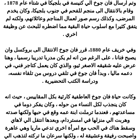
وتم ارسال فان جوخ الي كنيسة في بلجيكا في شتاء عام 1878 ،
وقام بالانتقال الى منجم للفحم في جنوب بلجيكا، وكان يخدم
المرضى، وكذلك رسم صور لعمال المناجم وعائلاتهم، ولكنه لم
يتفق كثيرا مع اسلوب حياة البقية مما اضطره للبحث عن وظيفة
اخري .
وفي خريف عام 1880، قرر فان جوخ الانتقال الى بروكسل وان
يصبح فنانا ، على الرغم من انه لم يكن مدربا تدريبا رسميا ، وهنا
عرض عليه شقيقه الاصغر ثيو، والذي كان يعمل كتاجر فني، في
دعمه ماليا ، وبدأ فان جوخ في تلقي دروس من تلقاء نفسه،
ودراسة الكتب التحضيرية .
وكانت حياة فان جوخ العاطفية كارثية بكل المقاييس ، حيث انه
كان ينجذب لكل النساء من حوله ، وكان يفكر دوما في
مساعدتهم ، فعندما ترملت ابنة عمه وقع في حبها ولكنها صدته
وهربت الي منزلها في امستردام، وبعدها انتقل الي لاهاي
وسقط هناك في الحب مع امرأة اخري تدعي ماريا وهي عاهرة
واصبحت رفيقة وعشيقة له ، ولكنها سرعان ما تركته لتذهب الي