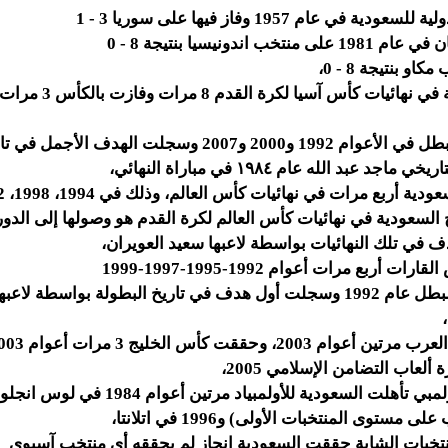
 في عام 1957 وفاز فيها على سوريا 3 - 1
ب اندونيسيا بنتيجة 8 - 0
200 وسجلت الهدف الأجمل في تاريخ البطولة
د عبد الله عام ١٩٨٤ في مباراة النهائي،
بع مرات في نهائيات كأس العالم، وذلك في 1994، 1998، 2002، و2006
لسعودية في نهائيات كأس العالم لكرة القدم هو وصولها إلى الدور الثا
ي تلك النهائيات بواسطة لاعبها سعيد العويران،
ربع مرات أعوام 1992-1995-1997-1999
وحققت وصيف البطل عام 1992 وسجلت أول هدف في تاريخ البطولة بواسطة ل
ققت كأس الخليج 3 مرات أعوام 1994,2002,2003،
لعاب التضامن الإسلامي 2005،
أهلت السعودية للأولمبياد مرتين أعوام 1984 في لوس انجلوس
ستوى المنتخبات الأولى) و1996 في اتلانتا،
خبات الشابة حققت السعودية إنجاز لم يحققه أي منتخب آسيوي