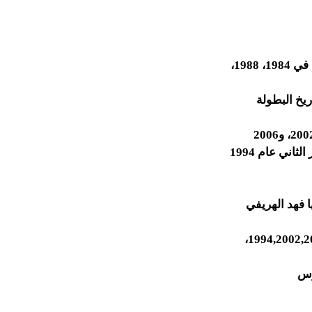
شاركت السعودية في نهائيات كأس آسيا لكرة القدم 8 مرات وفازت بالكأس 3 مرات في 1984، 1988،
ني عام 1994
اعبها فهد الهريفي