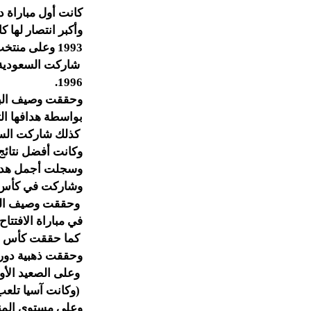
كانت أول مباراة دولية للسعودية
وأكبر انتصار لها كان في عام 1981 على منتخ
1993 وعلى منتخب مكاو بنتيجة 8 - 0،
1996.
وحققت وصيف البطل في الأعوام 1992 و2000 و7
بواسطة هدافها التاريخي ماج
كذلك شاركت السعودية أر
وكانت أفضل نتائج ا
وسجلت أجمل هدف ف
وشاركت في كأس القارات أ
في مباراة الافتتاح،
كما حققت كأس العرب مرتين أعوام 2003، وح
وحققت ذهبية دورة أ
وعلى الصعيد الأولمبي ت
(وكانت آسيا تلعب على م
وعلى مستوى المنت