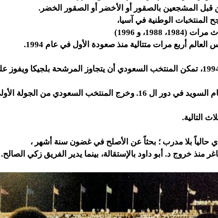
قبل المشجعين بالصقور أو الأخضر أو الصقور الخضر.
جح المنتخبات الوطنية في آسيا،
1، 1988، و 1996)
 العالم أربع مرات متتالية منذ صعودة الأول في عام 1994.
وفي كأس العالم 1994، تمكن المنتخب السعودي أن يتجاوز المرشحة بلجيكا ويف
قبل أن يسقط امام السويد في دور ال 16. وخرج المنتخب السعودي من الج
اث التالية.
حالياً بلا مدرب ؛ بحثاً عن الأصلح في غضون سنة أشهر ،
 منذ خروج د. أبو داود بالإستقالة، بينما يدير الفريق زكي الصالح.