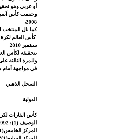
أو عربي وهو تحقيق كأس العالم للنا
وحققت كأس آسيا ل
2008،
كما نال المنتخب ا
سبتمبر 2010
بتحقيقه لكأس العال
وللمرة الثالثة على
في مواجهة أمام م
السجل الذهبي
الدولية
كأس القارات لكرة
الوصيف (1): 1992
المركز الخامس(1)":1995
المركز السابع(1)":1997