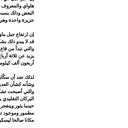
هاواي والمعروف ع
البعض وذلك بسبب 
جزيرة واحدة وهي 
إن ارتفاع جبل ماو
قد لا يبدو ذلك بش
والتي تبدأ من قاع
يزيد عن ثلاثة أرب
أربعون ألف كيلوم
لذلك نجد أن سكّان
وشأنه كشأن العديد
والتي أصبحت تشكل
البركان التقليدي 
حينما يثور وينفجر
مطمور وموجود تحت 
مكانا صالحا ليسكن