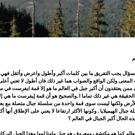
م
السؤال يجب التفريق ما بين كلمات أكبر وأطول واعرض وأثقل فهي 
 المعنى ولكن الواقع والصواب هما غير ذلك فان أطول لا تعني أعلى 
ن ممن يعتقدون أن أكبر جبل في العالم ما هو إلا قمة ايفرست في 
ن الحقيقة هي غير ذلك تماما ا ,والصحيح هو أن قمة إيفرست ما هي إلا 
الأرض ولكنها ليست سوى قمة واحدة من سلسلة جبال متصلة مع بع
جبال الهيميلايا , وكونها الأكثر ارتفاعا لا يعني على الإطلاق أنها أ
ه الحال أكبر الجبال في العالم ؟
عالم كما هو مكتشف ومعروف هو جبل ماونا لووا وهذا الجبل البركا