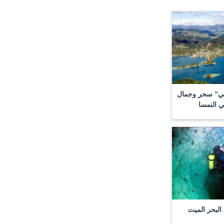
سي” سحر وجمال
ي النمسا
البحر الميت