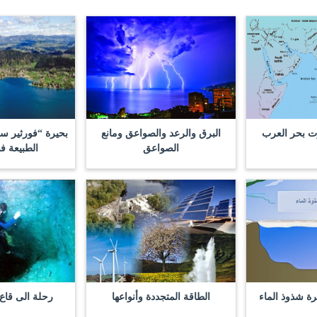
ت بحر العرب
البرق والرعد والصواعق ومانع
بحيرة “فورثير 
الصواعق
الطبيعة ف
رة شذوذ الماء
الطاقة المتجددة وأنواعها
رحلة الى قاع 