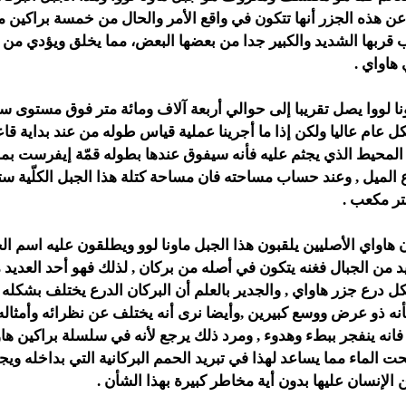
ن هذه الجزر أنها تتكون في واقع الأمر والحال من خمسة براكين 
قربها الشديد والكبير جدا من بعضها البعض، مما يخلق ويؤدي من 
هاواي .
نا لووا يصل تقريبا إلى حوالي أربعة آلاف ومائة متر فوق مستوى س
كل عام عاليا ولكن إذا ما أجرينا عملية قياس طوله من عند بداية قاع
 المحيط الذي يجثم عليه فأنه سيفوق عندها بطوله قمّة إيفرست بم
اع الميل , وعند حساب مساحته فان مساحة كتلة هذا الجبل الكلّية ست
تر مكعب .
 هاواي الأصليين يلقبون هذا الجبل ماونا لوو ويطلقون عليه اسم الجب
 من الجبال فغنه يتكون في أصله من بركان , لذلك فهو أحد العديد 
 درع جزر هاواي , والجدير بالعلم أن البركان الدرع يختلف بشكله
بأنه ذو عرض ووسع كبيرين ,وأيضا نرى أنه يختلف عن نظرائه وأمثاله ا
 فانه ينفجر ببطء وهدوء , ومرد ذلك يرجع لأنه في سلسلة براكين هاو
الماء مما يساعد لهذا في تبريد الحمم البركانية التي بداخله وي
 الإنسان عليها بدون أية مخاطر كبيرة بهذا الشأن .