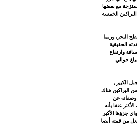
ممتزجة مع بعضها
البراكين الخمسة
طح البحر، وربما
دته الحقيقية
سافة وارتفاع
بلغ حوالي
ل الكبير ,
من البراكين هناك
 وصفاته عن
لأكثر عنفا بأنه
اي جزؤها الأكبر
جعل من قمته أيضا