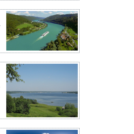
ع
ح
ا
ع
ن
ف