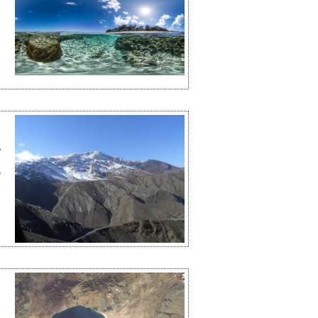
ع
ا
ا
ع
ج
م
ع
ب