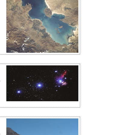
ع
م
ا
ع
م