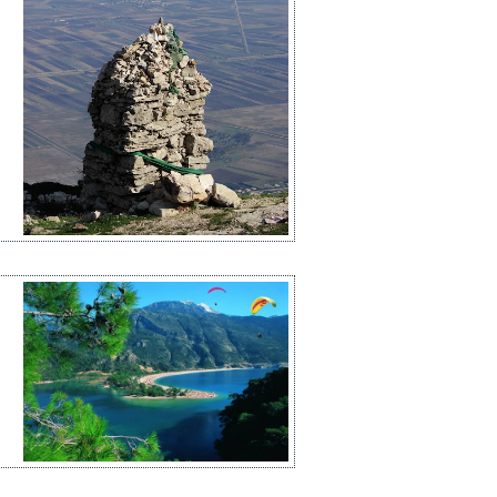
ع
ش
ا
ا