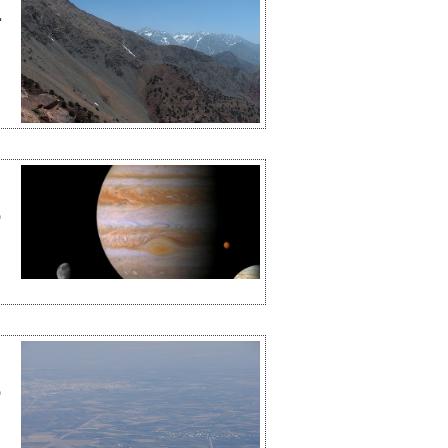
ت
ع
م
ا
ع
م
ا