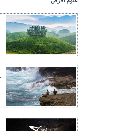
علوم الأرض
ع
م
ا
ا
ع
ك
ع
ع