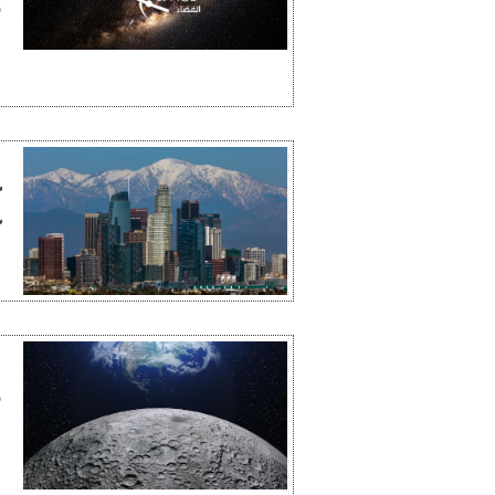
م
ا
ع
ك
ك
ا
ع
م
ا